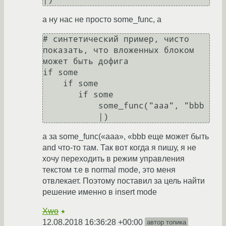
а ну нас не просто some_func, а
# синтетический пример, чисто 
показать, что вложенных блоком 
может быть дофига

if some

    if some

       if some

           some_func("aaa", "bbb

а за some_func(«aaa», «bbb еще может быть
and что-то там. Так вот когда я пишу, я не
хочу переходить в режим управления
текстом т.е в normal mode, это меня
отвлекает. Поэтому поставил за цель найти
решение именно в insert mode
Xwo
★
12.08.2018 16:36:28 +00:00
автор топика