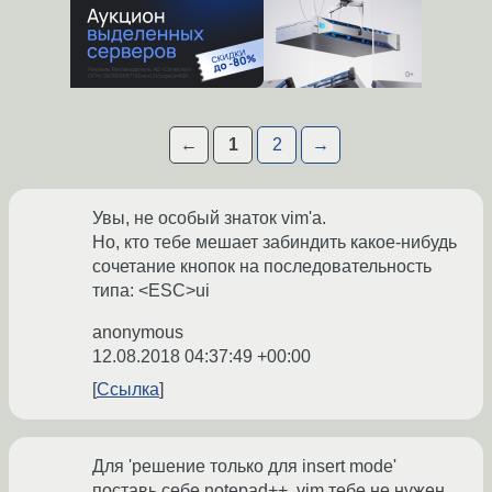
←
1
2
→
Увы, не особый знаток vim'а.
Но, кто тебе мешает забиндить какое-нибудь
сочетание кнопок на последовательность
типа: <ESC>ui
anonymous
12.08.2018 04:37:49 +00:00
Ссылка
Для 'решение только для insert mode'
поставь себе notepad++, vim тебе не нужен.