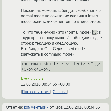
Накрайняк можешь забиндить комбинацию
normal mode на сочетание клавиш в insert
mode: если таких бинингов не много, это ок.
kJ
То, что тебе нужно - это (normal mode)
: k
- курсор на строку выше, J - объединяет две
строки: текущую и следующую.
Вот биндинг Ctrl+G для Insert mode
(запускать в command mode):
inoremap <buffer> <silent> <C-g> 
<C-o>k<C-o>J
Kroz
★★★★★
12.08.2018 08:34:55 +00:00
Показать ответ
Ссылка
Ответ на:
комментарий
от Kroz
12.08.2018 08:34:55