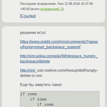
Последнее исправление: Xwo
12.08.2018 16:37:06
+00:00
(всего
исправлений: 2
)
Ссылка
решение есть!
https://www.reddit.com/r/vim/comments/7gqow
u/hungrysmart_backspace_support/
http://vim.wikia.com/wiki/Whitespace_hungry_
backspace/delete
http://vim
_use.narkive.com/Awoujmbd/hungry-
delete-in-vim
Еще бы замутить такое:
if some

    if some

       if some
