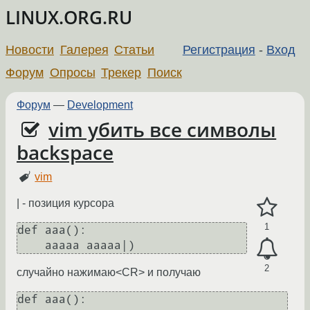
LINUX.ORG.RU
Новости
Галерея
Статьи
Регистрация
-
Вход
Форум
Опросы
Трекер
Поиск
Форум
—
Development
vim убить все символы
backspace
vim
| - позиция курсора
1
def aaa():

    aaaaa aaaaa|)
2
случайно нажимаю<CR> и получаю
def aaa():
