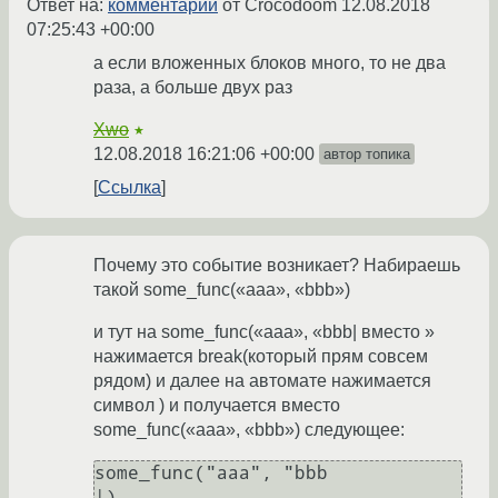
Ответ на:
комментарий
от Crocodoom
12.08.2018
07:25:43 +00:00
а если вложенных блоков много, то не два
раза, а больше двух раз
Xwo
★
12.08.2018 16:21:06 +00:00
автор топика
Ссылка
Почему это событие возникает? Набираешь
такой some_func(«aaa», «bbb»)
и тут на some_func(«aaa», «bbb| вместо »
нажимается break(который прям совсем
рядом) и далее на автомате нажимается
символ ) и получается вместо
some_func(«aaa», «bbb») следующее:
some_func("aaa", "bbb

|)