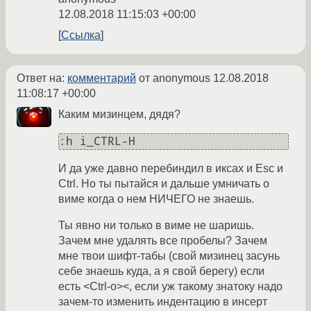
12.08.2018 11:15:03 +00:00
Ссылка
Ответ на:
комментарий
от anonymous
12.08.2018
11:08:17 +00:00
Каким мизинцем, дядя?
:h i_CTRL-H
И да уже давно перебиндил в иксах и Esc и
Ctrl. Но ты пытайся и дальше умничать о
виме когда о нем НИЧЕГО не знаешь.
Ты явно ни только в виме не шаришь.
Зачем мне удалять все пробелы? Зачем
мне твои шифт-табы (свой мизинец засунь
себе знаешь куда, а я свой берегу) если
есть <Ctrl-o><, если уж такому знатоку надо
зачем-то изменить индентацию в инсерт