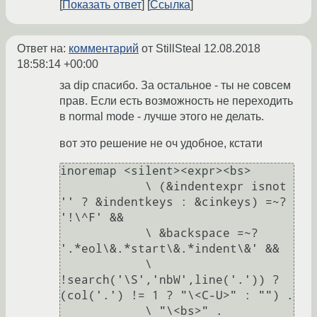
Показать ответ
Ссылка
Ответ на:
комментарий
от StillSteal
12.08.2018
18:58:14 +00:00
за dip спасибо. За остальное - ты не совсем
прав. Если есть возможность не переходить
в normal mode - лучше этого не делать.
вот это решение не оч удобное, кстати
inoremap <silent><expr><bs>

            \ (&indentexpr isnot 
'' ? &indentkeys : &cinkeys) =~? 
'!\^F' &&

            \ &backspace =~? 
'.*eol\&.*start\&.*indent\&' &&

            \ 
!search('\S','nbW',line('.')) ? 
(col('.') != 1 ? "\<C-U>" : "") .

            \ "\<bs>" . 