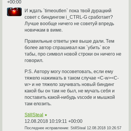
+00:00
И ждать `timeoutlen` пока твой дурацкий
совет с биндингом i_CTRL-G сработает?
Лучше вообще ничего не советуй впредь
новичкам в виме.
Правильные ответы уже выше дали. Тем
более автор спрашивал как `убить` все
табы, про символ новой строки он ничего не
говорил.
P.S. Автору могу посоветовать, если ему
тяжело нажимать в таком случае <C-w><C-
w> и не тяжело заучивать новый биндинг
какой бы он там не был, не мучать себя и
поставить какой-нибудь vscode и мышкой
там елозить.
StillSteal
★
12.08.2018 10:19:11 +00:00
Последнее исправление: StillSteal
12.08.2018 10:26:57