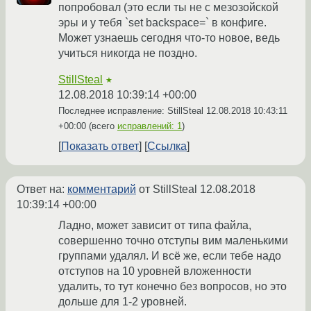
попробовал (это если ты не с мезозойской
эры и у тебя `set backspace=` в конфиге.
Может узнаешь сегодня что-то новое, ведь
учиться никогда не поздно.
StillSteal
★
12.08.2018 10:39:14 +00:00
Последнее исправление: StillSteal
12.08.2018 10:43:11
+00:00
(всего
исправлений: 1
)
Показать ответ
Ссылка
Ответ на:
комментарий
от StillSteal
12.08.2018
10:39:14 +00:00
Ладно, может зависит от типа файла,
совершенно точно отступы вим маленькими
группами удалял. И всё же, если тебе надо
отступов на 10 уровней вложенности
удалить, то тут конечно без вопросов, но это
дольше для 1-2 уровней.