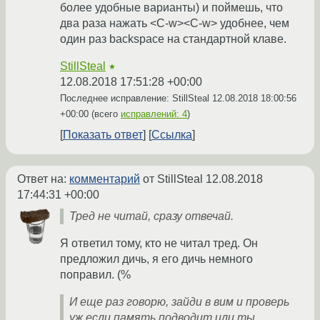
более удобные варианты) и поймешь, что
два раза нажать <C-w><C-w> удобнее, чем
один раз backspace на стандартной клаве.
StillSteal
★
12.08.2018 17:51:28 +00:00
Последнее исправление: StillSteal
12.08.2018 18:00:56
+00:00
(всего
исправлений: 4
)
Показать ответ
Ссылка
Ответ на:
комментарий
от StillSteal
12.08.2018
17:44:31 +00:00
Тред не читай, сразу отвечай.
Я ответил тому, кто не читал тред. Он
предложил дичь, я его дичь немного
поправил. (%
И еще раз говорю, зайди в вим и проверь
уж если память подводит или ты