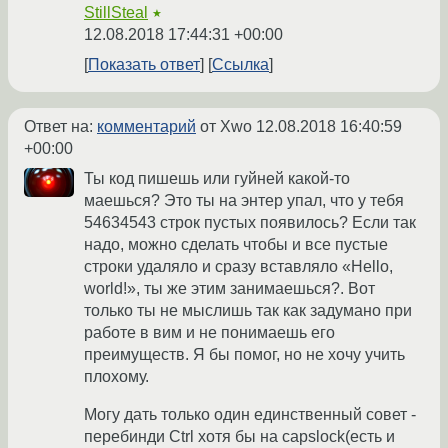
StillSteal
★
12.08.2018 17:44:31 +00:00
Показать ответ
Ссылка
Ответ на:
комментарий
от Xwo
12.08.2018 16:40:59
+00:00
Ты код пишешь или гуйней какой-то
маешься? Это ты на энтер упал, что у тебя
54634543 строк пустых появилось? Если так
надо, можно сделать чтобы и все пустые
строки удаляло и сразу вставляло «Hello,
world!», ты же этим занимаешься?. Вот
только ты не мыслишь так как задумано при
работе в вим и не понимаешь его
преимуществ. Я бы помог, но не хочу учить
плохому.
Могу дать только один единственный совет -
перебинди Ctrl хотя бы на capslock(есть и