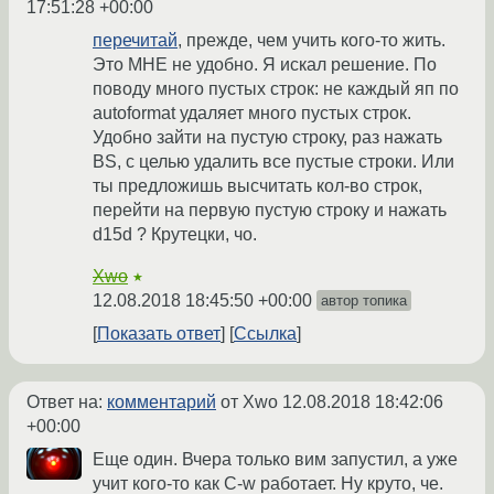
17:51:28 +00:00
перечитай
, прежде, чем учить кого-то жить.
Это МНЕ не удобно. Я искал решение. По
поводу много пустых строк: не каждый яп по
autoformat удаляет много пустых строк.
Удобно зайти на пустую строку, раз нажать
BS, с целью удалить все пустые строки. Или
ты предложишь высчитать кол-во строк,
перейти на первую пустую строку и нажать
d15d ? Крутецки, чо.
Xwo
★
12.08.2018 18:45:50 +00:00
автор топика
Показать ответ
Ссылка
Ответ на:
комментарий
от Xwo
12.08.2018 18:42:06
+00:00
Еще один. Вчера только вим запустил, а уже
учит кого-то как C-w работает. Ну круто, че.