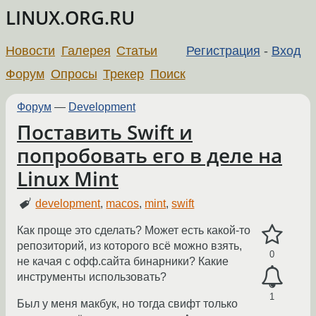
LINUX.ORG.RU
Новости
Галерея
Статьи
Регистрация
-
Вход
Форум
Опросы
Трекер
Поиск
Форум
—
Development
Поставить Swift и
попробовать его в деле на
Linux Mint
development
,
macos
,
mint
,
swift
Как проще это сделать? Может есть какой-то
репозиторий, из которого всё можно взять,
0
не качая с офф.сайта бинарники? Какие
инструменты использовать?
1
Был у меня макбук, но тогда свифт только