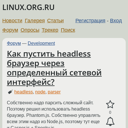
LINUX.ORG.RU
Новости
Галерея
Статьи
Регистрация
-
Вход
Форум
Опросы
Трекер
Поиск
Форум
—
Development
Как пустить headless
браузер через
определенный сетевой
интерфейс?
headless
,
node
,
parser
Собственно надо парсить сложный сайт.
Поэтому решил использовать headless
0
браузер. Phantom.js. Собственно управлять
всем этим надо из Node.js, поэтому тут еще
и Casper.js + Spooky.js