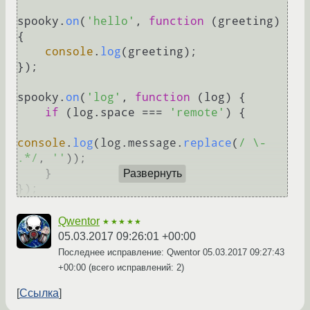
spooky.
on
(
'hello'
, 
function
 (
greeting
) 
{

console
.
log
(greeting);

});

spooky.
on
(
'log'
, 
function
 (
log
) {

if
 (log.
space
 === 
'remote'
) {

console
.
log
(log.
message
.
replace
(
/ \- 
.*/
, 
''
));

    }

Развернуть
Qwentor
★★★★★
05.03.2017 09:26:01 +00:00
Последнее исправление: Qwentor
05.03.2017 09:27:43
+00:00
(всего исправлений: 2)
Ссылка