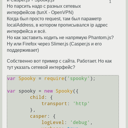
1
Но парсить надо с разных сетевых
интерфейсов (tunX - OpenVPN)
Когда был просто request, там был параметр
localAddress, в котором прописывался ip адрес
интерфейса и всё.
Но как заставить ходить не напрямую Phantom.js?
Ну или Firefox через Slimer.js (Casper.js и его
поддерживает)
Собственно вот пример с сайта. Работает. Но как
тут указать сетевой интерфейс?
var
Spooky
 = 
require
(
'spooky'
);

var
 spooky = 
new
Spooky
({

child
: {

transport
: 
'http'
        },

casper
: {

logLevel
: 
'debug'
,
