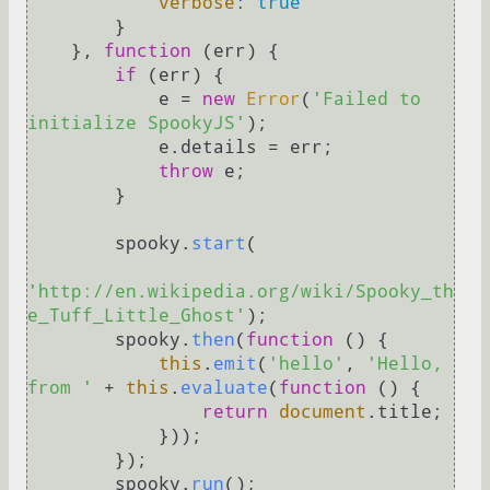
verbose
: 
true
        }

    }, 
function
 (
err
) {

if
 (err) {

            e = 
new
Error
(
'Failed to 
initialize SpookyJS'
);

            e.
details
 = err;

throw
 e;

        }

        spooky.
start
(

'http://en.wikipedia.org/wiki/Spooky_th
e_Tuff_Little_Ghost'
);

        spooky.
then
(
function
 (
) {

this
.
emit
(
'hello'
, 
'Hello, 
from '
 + 
this
.
evaluate
(
function
 (
) {

return
document
.
title
;

            }));

        });

        spooky.
run
();
