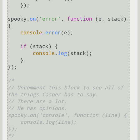
    });

spooky.
on
(
'error'
, 
function
 (
e, stack
) 
{

console
.
error
(e);

if
 (stack) {

console
.
log
(stack);

    }

});

/*

// Uncomment this block to see all of 
the things Casper has to say.

// There are a lot.

// He has opinions.

spooky.on('console', function (line) {

    console.log(line);

});

*/