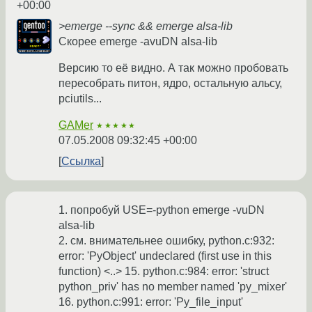
+00:00
>emerge --sync && emerge alsa-lib
Скорее emerge -avuDN alsa-lib
Версию то её видно. А так можно пробовать
пересобрать питон, ядро, остальную альсу,
pciutils...
GAMer
★★★★★
07.05.2008 09:32:45 +00:00
Ссылка
1. попробуй USE=-python emerge -vuDN
alsa-lib
2. см. внимательнее ошибку, python.c:932:
error: 'PyObject' undeclared (first use in this
function) <..> 15. python.c:984: error: 'struct
python_priv' has no member named 'py_mixer'
16. python.c:991: error: 'Py_file_input'