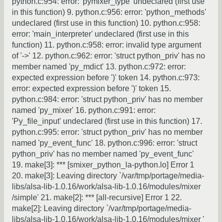
python.c:954: error: 'pymixer_type' undeclared (first use
in this function) 9. python.c:956: error: 'python_methods'
undeclared (first use in this function) 10. python.c:958:
error: 'main_interpreter' undeclared (first use in this
function) 11. python.c:958: error: invalid type argument
of '->' 12. python.c:962: error: 'struct python_priv' has no
member named 'py_mdict' 13. python.c:972: error:
expected expression before ')' token 14. python.c:973:
error: expected expression before ')' token 15.
python.c:984: error: 'struct python_priv' has no member
named 'py_mixer' 16. python.c:991: error:
'Py_file_input' undeclared (first use in this function) 17.
python.c:995: error: 'struct python_priv' has no member
named 'py_event_func' 18. python.c:996: error: 'struct
python_priv' has no member named 'py_event_func'
19. make[3]: *** [smixer_python_la-python.lo] Error 1
20. make[3]: Leaving directory `/var/tmp/portage/media-
libs/alsa-lib-1.0.16/work/alsa-lib-1.0.16/modules/mixer
/simple' 21. make[2]: *** [all-recursive] Error 1 22.
make[2]: Leaving directory `/var/tmp/portage/media-
libs/alsa-lib-1.0.16/work/alsa-lib-1.0.16/modules/mixer '