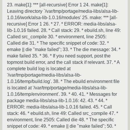
23. make[1]: *** [all-recursive] Error 1 24. make[1]:
Leaving directory `/var/tmp/portage/media-libs/alsa-lib-
1.0.16/work/alsa-lib-1.0.16/modules' 25. make: *** [all-
recursive] Error 1 26. * 27. * ERROR: media-libs/alsa-
lib-1.0.16 failed. 28. * Call stack: 29. * ebuild.sh, line 49:
Called src_compile 30. * environment, line 2505:
Called die 31. * The specific snippet of code: 32. *
emake || die "make failed"; 33. * The die message: 34. *
make failed 35. * 36. * If you need support, post the
topmost build error, and the call stack if relevant. 37. * A
complete build log is located at
'/var/tmp/portage/media-libs/alsa-lib-
1.0.16/temp/build.log'. 38. * The ebuild environment file
is located at '/var/tmp/portage/media-libs/alsa-lib-
1.0.16/temp/environment'. 39. * 40. 41. * Messages for
package media-libs/alsa-lib-1.0.16: 42. 43. * 44. *
ERROR: media-libs/alsa-lib-1.0.16 failed. 45. * Call
stack: 46. * ebuild.sh, line 49: Called src_compile 47. *
environment, line 2505: Called die 48. * The specific
snippet of code: 49. * emake || die "make failed"; 50. *