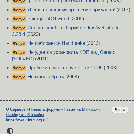
gtk+-2.12.9-r2 проблема с automake
(2008)
Форум
Я emerge вашему вращение придавал!
(2017)
Форум
emerge -uDN world
(2009)
Форум
Gentoo, ошибка сборки net-libs/webkit-gtk-
Форум
2.28.4
(2020)
Не собирается Handbrake
(2013)
Форум
Не удается установить KDE под Gentoo
Форум
[SOLVED]
(2011)
Проблема nvidia-drivers 173.14.09
(2008)
Форум
Не могу собрать
(2004)
Форум
О Сервере
-
Правила форума
-
Разметка Markdown
Вверх
Сообщить об ошибке
https://www.linux.org.ru/