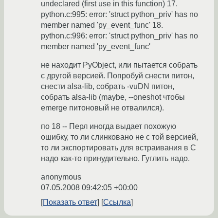
undeclared (first use in this function) 17.
python.c:995: error: 'struct python_priv' has no
member named 'py_event_func' 18.
python.c:996: error: 'struct python_priv' has no
member named 'py_event_func'
не находит PyObject, или пытается собрать
с другой версией. Попробуй снести питон,
снести alsa-lib, собрать -vuDN питон,
собрать alsa-lib (maybe, --oneshot чтобы
emerge питоновый не отвалился).
по 18 -- Перл иногда выдает похожую
ошибку, то ли слинковано не с той версией,
то ли экспортировать для встраивания в С
надо как-то принудительно. Гуглить надо.
anonymous
07.05.2008 09:42:05 +00:00
Показать ответ
Ссылка