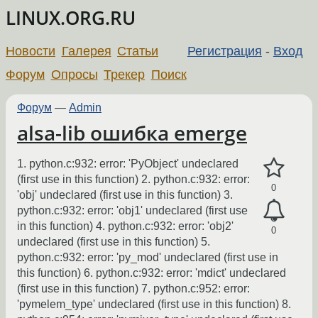
LINUX.ORG.RU
Новости
Галерея
Статьи
Регистрация
-
Вход
Форум
Опросы
Трекер
Поиск
Форум
—
Admin
alsa-lib ошибка emerge
1. python.c:932: error: 'PyObject' undeclared
(first use in this function) 2. python.c:932: error:
0
'obj' undeclared (first use in this function) 3.
python.c:932: error: 'obj1' undeclared (first use
in this function) 4. python.c:932: error: 'obj2'
0
undeclared (first use in this function) 5.
python.c:932: error: 'py_mod' undeclared (first use in
this function) 6. python.c:932: error: 'mdict' undeclared
(first use in this function) 7. python.c:952: error:
'pymelem_type' undeclared (first use in this function) 8.