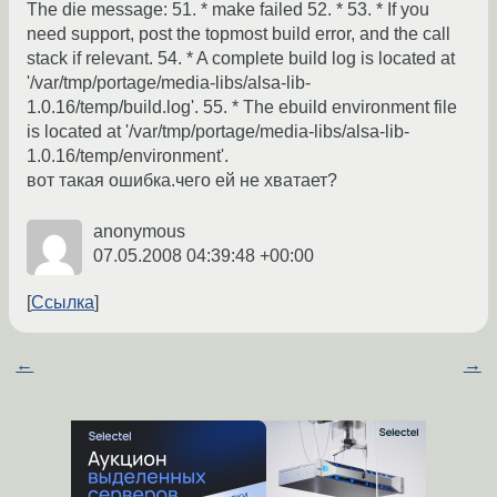
The die message: 51. * make failed 52. * 53. * If you
need support, post the topmost build error, and the call
stack if relevant. 54. * A complete build log is located at
'/var/tmp/portage/media-libs/alsa-lib-
1.0.16/temp/build.log'. 55. * The ebuild environment file
is located at '/var/tmp/portage/media-libs/alsa-lib-
1.0.16/temp/environment'.
вот такая ошибка.чего ей не хватает?
anonymous
07.05.2008 04:39:48 +00:00
Ссылка
←
→