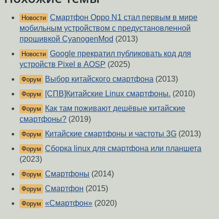
Смартфон Oppo N1 стал первым в мире
Новости
мобильным устройством с предустановленной
прошивкой CyanogenMod
(2013)
Google прекратил публиковать код для
Новости
устройств Pixel в AOSP
(2025)
Выбор китайского смартфона
(2013)
Форум
[СПВ]Китайские Linux смартфоны.
(2010)
Форум
Как там поживают дешёвые китайские
Форум
смартфоны?
(2019)
Китайские смартфоны и частоты 3G
(2013)
Форум
Сборка linux для смартфона или планшета
Форум
(2023)
Смартфоны
(2014)
Форум
Смартфон
(2015)
Форум
«Смартфон»
(2020)
Форум