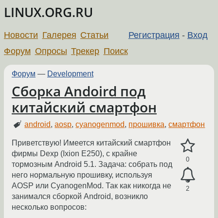
LINUX.ORG.RU
Новости
Галерея
Статьи
Регистрация
-
Вход
Форум
Опросы
Трекер
Поиск
Форум
—
Development
Сборка Andoird под
китайский смартфон
android
,
aosp
,
cyanogenmod
,
прошивка
,
смартфон
Приветствую! Имеется китайский смартфон
фирмы Dexp (Ixion E250), с крайне
0
тормозным Android 5.1. Задача: собрать под
него нормальную прошивку, используя
AOSP или CyanogenMod. Так как никогда не
2
занимался сборкой Android, возникло
несколько вопросов: