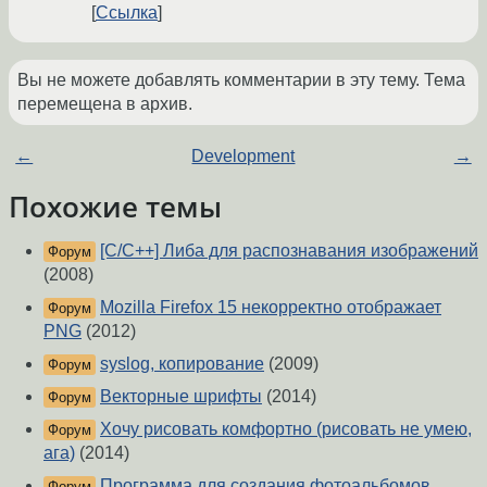
Ссылка
Вы не можете добавлять комментарии в эту тему. Тема
перемещена в архив.
←
Development
→
Похожие темы
[C/C++] Либа для распознавания изображений
Форум
(2008)
Mozilla Firefox 15 некорректно отображает
Форум
PNG
(2012)
syslog, копирование
(2009)
Форум
Векторные шрифты
(2014)
Форум
Хочу рисовать комфортно (рисовать не умею,
Форум
ага)
(2014)
Программа для создания фотоальбомов
Форум