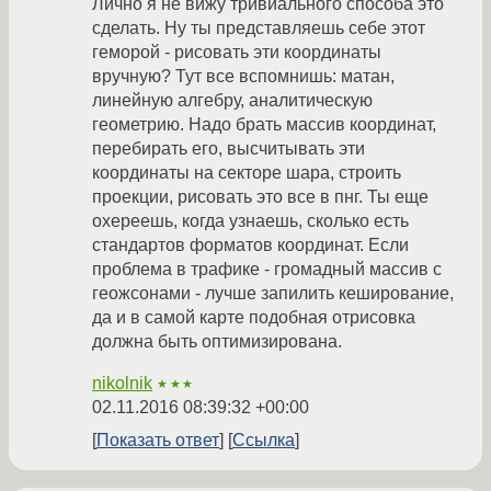
Лично я не вижу тривиального способа это
сделать. Ну ты представляешь себе этот
геморой - рисовать эти координаты
вручную? Тут все вспомнишь: матан,
линейную алгебру, аналитическую
геометрию. Надо брать массив координат,
перебирать его, высчитывать эти
координаты на секторе шара, строить
проекции, рисовать это все в пнг. Ты еще
охереешь, когда узнаешь, сколько есть
стандартов форматов координат. Если
проблема в трафике - громадный массив с
геожсонами - лучше запилить кеширование,
да и в самой карте подобная отрисовка
должна быть оптимизирована.
nikolnik
★★★
02.11.2016 08:39:32 +00:00
Показать ответ
Ссылка