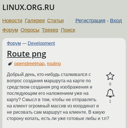
LINUX.ORG.RU
Новости
Галерея
Статьи
Регистрация
-
Вход
Форум
Опросы
Трекер
Поиск
Форум
—
Development
Route png
openstreetmap
,
routing
Добрый день, кто-нибудь сталкивался с
вопрос создания маршрута на карте по
0
средством создания png изображения и
последующим его наложением уже на
карту? Смысл в том, чтобы не отправлять
1
на клиент огромный массив из координат и
не рисовать сам маршрут на клиенте. В какую
сторону копать, есть ли уже готовые либы и т.п?