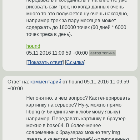
рисовать сам трек, но когда данных очень
много то это получается ну очень накладно,
например трек за пару месяцев может
содержать до 180000 точек (60 дней * 6000
точек трека в день).
hound
05.11.2016 11:09:59 +00:00
автор топика
Показать ответ
Ссылка
Ответ на:
комментарий
от hound
05.11.2016 11:09:59
+00:00
Непонятно, в чем вопрос? Как генерировать
картинку на сервере? Ну-у, можно прямо
libpng (и биндингами к любимому языку)
например. Передавать картинку в браузер
можно в base64. В более-менее
современных браузерах можно тегу img
давать в качестве src base64-кодированную