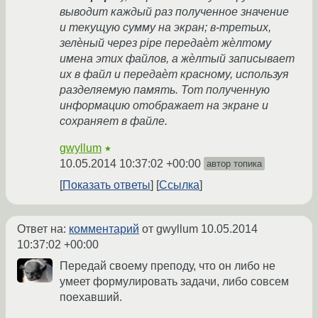
выводит каждый раз полученное значение
и текущую сумму на экран; в-третьих,
зелѐный через pipe передаѐт жѐлтому
имена этих файлов, а жѐлтый записывает
их в файл и передаѐт красному, используя
разделяемую память. Тот полученную
информацию отображает на экране и
сохраняет в файле.
gwyllum
★
10.05.2014 10:37:02 +00:00
автор топика
Показать ответы
Ссылка
Ответ на:
комментарий
от gwyllum
10.05.2014
10:37:02 +00:00
Передай своему преподу, что он либо не
умеет формулировать задачи, либо совсем
поехавший.