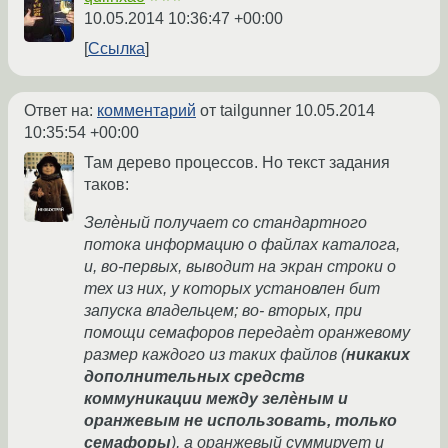
10.05.2014 10:36:47 +00:00
Ссылка
Ответ на:
комментарий
от tailgunner
10.05.2014
10:35:54 +00:00
Там дерево процессов. Но текст задания
таков:
Зелѐный получает со стандартного
потока информацию о файлах каталога,
и, во-первых, выводит на экран строки о
тех из них, у которых установлен бит
запуска владельцем; во- вторых, при
помощи семафоров передаѐт оранжевому
размер каждого из таких файлов (
никаких
дополнительных средств
коммуникации между зелѐным и
оранжевым не использовать, только
семафоры
), а оранжевый суммирует и