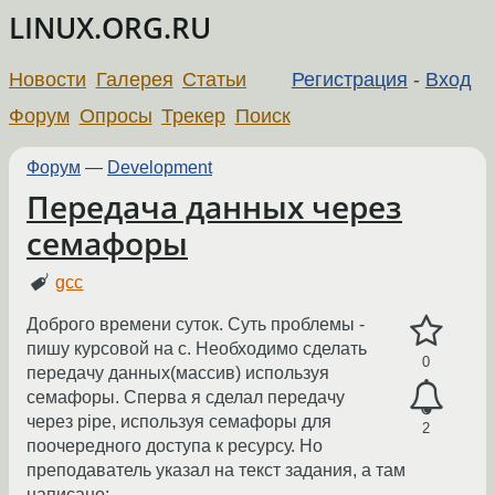
LINUX.ORG.RU
Новости
Галерея
Статьи
Регистрация
-
Вход
Форум
Опросы
Трекер
Поиск
Форум
—
Development
Передача данных через
семафоры
gcc
Доброго времени суток. Суть проблемы -
пишу курсовой на с. Необходимо сделать
0
передачу данных(массив) используя
семафоры. Сперва я сделал передачу
через pipe, используя семафоры для
2
поочередного доступа к ресурсу. Но
преподаватель указал на текст задания, а там
написано: