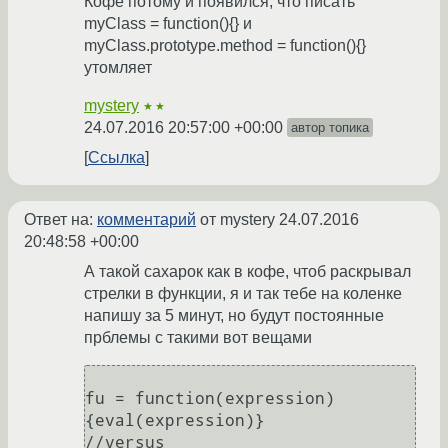
Кофе потому и появился, что писать
myClass = function(){} и
myClass.prototype.method = function(){}
утомляет
mystery
★★
24.07.2016 20:57:00 +00:00
автор топика
Ссылка
Ответ на:
комментарий
от mystery
24.07.2016
20:48:58 +00:00
А такой сахарок как в кофе, чтоб раскрывал
стрелки в функции, я и так тебе на коленке
напишу за 5 минут, но будут постоянные
прблемы с такими вот вещами
fu = function(expression)
{eval(expression)}

//versus
