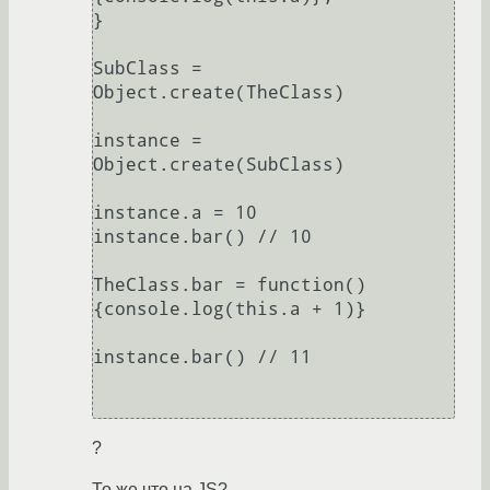
}

SubClass = 
Object.create(TheClass)

instance = 
Object.create(SubClass)

instance.a = 10

instance.bar() // 10

TheClass.bar = function()
{console.log(this.a + 1)}

instance.bar() // 11

?
То же что на JS?