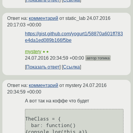
Ответ на:
комментарий
от static_lab
24.07.2016
20:17:03 +00:00
https://gist.github.com/yogurt1/58870a601ff783
e4da1ed089b166f5be
mystery
★★
24.07.2016 20:34:59 +00:00
автор топика
Показать ответ
Ссылка
Ответ на:
комментарий
от mystery
24.07.2016
20:34:59 +00:00
А вот так на коффе что будет
TheClass = {

  bar: function()
{console.log(this.a)},
