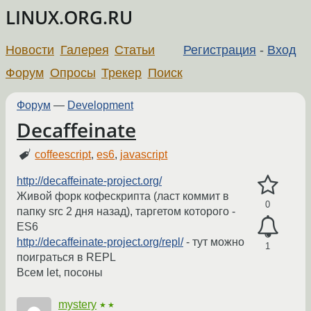
LINUX.ORG.RU
Новости
Галерея
Статьи
Регистрация
-
Вход
Форум
Опросы
Трекер
Поиск
Форум
—
Development
Decaffeinate
coffeescript
,
es6
,
javascript
http://decaffeinate-project.org/
Живой форк кофескрипта (ласт коммит в
0
папку src 2 дня назад), таргетом которого -
ES6
http://decaffeinate-project.org/repl/
- тут можно
1
поиграться в REPL
Всем let, посоны
mystery
★★