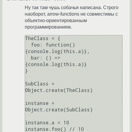
Ну так там чушь собачья написана. Строго
наоборот, arrow-functions не совместимы с
объектно-ориентированным
программированием.
TheClass = {

  foo: function()
{console.log(this.a)},

  bar: () => 
{console.log(this.a)}

}

SubClass = 
Object.create(TheClass)

instanse = 
Object.create(SubClass)

instanse.a = 10

instanse.foo() // 10
