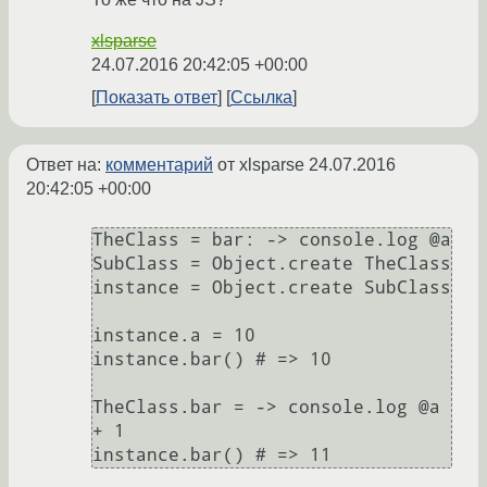
xlsparse
24.07.2016 20:42:05 +00:00
Показать ответ
Ссылка
Ответ на:
комментарий
от xlsparse
24.07.2016
20:42:05 +00:00
TheClass = bar: -> console.log @a

SubClass = Object.create TheClass

instance = Object.create SubClass

instance.a = 10

instance.bar() # => 10

TheClass.bar = -> console.log @a 
+ 1
