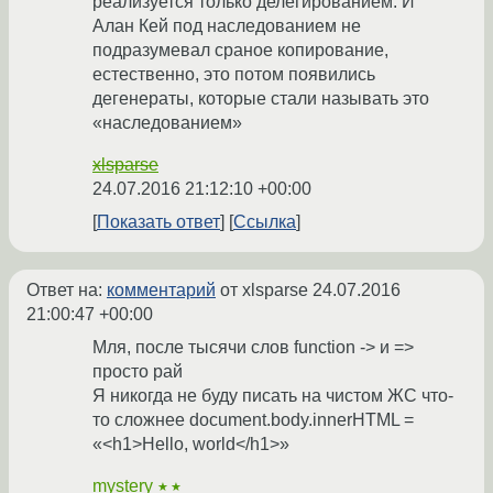
реализуется только делегированием. И
Алан Кей под наследованием не
подразумевал сраное копирование,
естественно, это потом появились
дегенераты, которые стали называть это
«наследованием»
xlsparse
24.07.2016 21:12:10 +00:00
Показать ответ
Ссылка
Ответ на:
комментарий
от xlsparse
24.07.2016
21:00:47 +00:00
Мля, после тысячи слов function -> и =>
просто рай
Я никогда не буду писать на чистом ЖС что-
то сложнее document.body.innerHTML =
«<h1>Hello, world</h1>»
mystery
★★