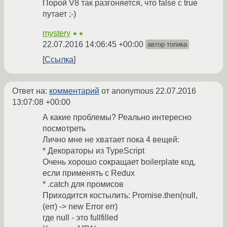
Порой V8 так разгоняется, что false с true
путает ;-)
mystery
★★
22.07.2016 14:06:45 +00:00
автор топика
Ссылка
Ответ на:
комментарий
от anonymous
22.07.2016
13:07:08 +00:00
А какие проблемы? Реально интересно
посмотреть
Лично мне не хватает пока 4 вещей:
* Декораторы из TypeScript
Очень хорошо сокращает boilerplate код,
если применять с Redux
* .catch для промисов
Приходится костылить: Promise.then(null,
(err) -> new Error err)
где null - это fullfilled