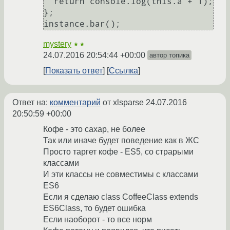
  return console.log(this.a + 1);

};

mystery
★★
24.07.2016 20:54:44 +00:00
автор топика
Показать ответ
Ссылка
Ответ на:
комментарий
от xlsparse
24.07.2016
20:50:59 +00:00
Кофе - это сахар, не более
Так или иначе будет поведение как в ЖС
Просто таргет кофе - ES5, со страрыми
классами
И эти классы не совместимы с классами
ES6
Если я сделаю class CoffeeClass extends
ES6Class, то будет ошибка
Если наоборот - то все норм