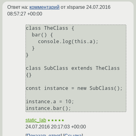
Ответ на:
комментарий
от xlsparse
24.07.2016
08:57:27 +00:00
class TheClass {

  bar() {

    console.log(this.a);

  }

}

class SubClass extends TheClass 
{}

const instance = new SubClass();

instance.a = 10;

static_lab
★★★★★
24.07.2016 20:17:03 +00:00
Показать ответ
Ссылка