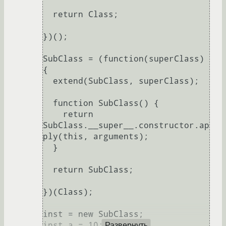
  return Class;

})();

SubClass = (function(superClass) 
{

  extend(SubClass, superClass);

  function SubClass() {

    return 
SubClass.__super__.constructor.ap
ply(this, arguments);

  }

  return SubClass;

})(Class);

inst = new SubClass;

inst.a = 10;

Развернуть