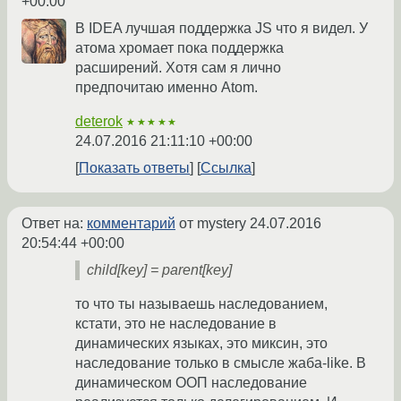
+00:00
В IDEA лучшая поддержка JS что я видел. У
атома хромает пока поддержка
расширений. Хотя сам я лично
предпочитаю именно Atom.
deterok
★★★★★
24.07.2016 21:11:10 +00:00
Показать ответы
Ссылка
Ответ на:
комментарий
от mystery
24.07.2016
20:54:44 +00:00
child[key] = parent[key]
то что ты называешь наследованием,
кстати, это не наследование в
динамических языках, это миксин, это
наследование только в смысле жаба-like. В
динамическом ООП наследование