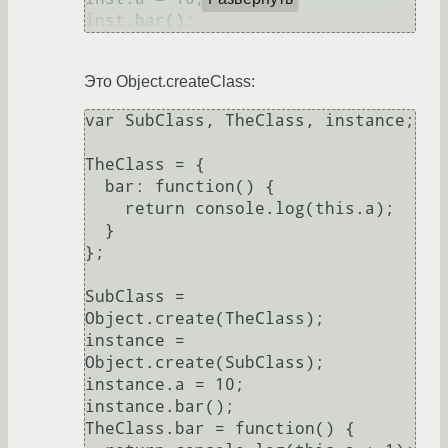
Это Object.createClass:
var SubClass, TheClass, instance;

TheClass = {

  bar: function() {

    return console.log(this.a);

  }

};

SubClass = 
Object.create(TheClass);

instance = 
Object.create(SubClass);

instance.a = 10;

instance.bar();

TheClass.bar = function() {
