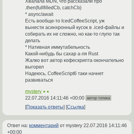
Хвалала MDN, что рассказали про
.then(fullfilledCb, catchCb)
* async/await
Есть вообще-то IcedCoffeeScript, уж
вынести асинхронный кусок в .iced-файлы и
собирать их не сложно, но как-то глупо так
делать
* Нативная иммутабельность
Какой-нибудь бы сахар а-ля Rust
Жалко вот автор кофескрипта окончательно
выгорел
Надеюсь, CoffeeScript6 таки начнет
развиваться
mystery
★★
22.07.2016 14:11:46 +00:00
автор топика
Показать ответы
Ссылка
Ответ на:
комментарий
от mystery
22.07.2016 14:11:46
+00:00