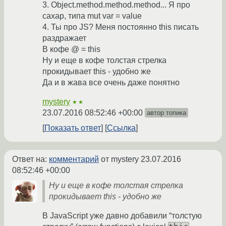
3. Object.method.method.method... Я про
сахар, типа mut var = value
4. Ты про JS? Меня постоянно this писать
раздражает
В кофе @ = this
Ну и еще в кофе толстая стрелка
прокидывает this - удобно же
Да и в жава все очень даже понятно
mystery
★★
23.07.2016 08:52:46 +00:00
автор топика
Показать ответ
Ссылка
Ответ на:
комментарий
от mystery
23.07.2016
08:52:46 +00:00
Ну и еще в кофе толстая стрелка
прокидывает this - удобно же
В JavaScript уже давно добавили “толстую