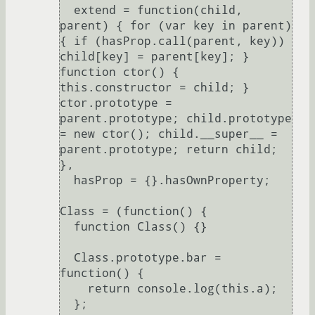
  extend = function(child, 
parent) { for (var key in parent) 
{ if (hasProp.call(parent, key)) 
child[key] = parent[key]; } 
function ctor() { 
this.constructor = child; } 
ctor.prototype = 
parent.prototype; child.prototype 
= new ctor(); child.__super__ = 
parent.prototype; return child; 
},

  hasProp = {}.hasOwnProperty;

Class = (function() {

  function Class() {}

  Class.prototype.bar = 
function() {

    return console.log(this.a);

  };
