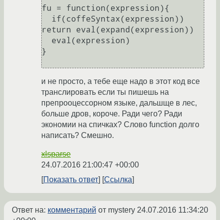
fu = function(expression){

  if(coffeSyntax(expression))  
return eval(expand(expression))

  eval(expression)

}

и не просто, а тебе еще надо в этот код все
транслировать если ты пишешь на
препрооцессорном языке, дальшще в лес,
больше дров, короче. Ради чего? Ради
экономии на спичках? Слово function долго
написать? Смешно.
xlsparse
24.07.2016 21:00:47 +00:00
Показать ответ
Ссылка
Ответ на:
комментарий
от mystery
24.07.2016 11:34:20