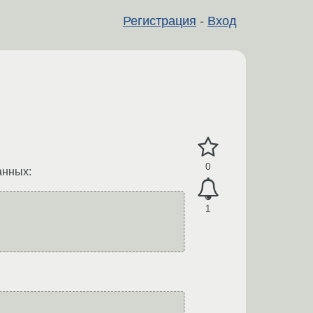
Регистрация
-
Вход
0
анных:
1