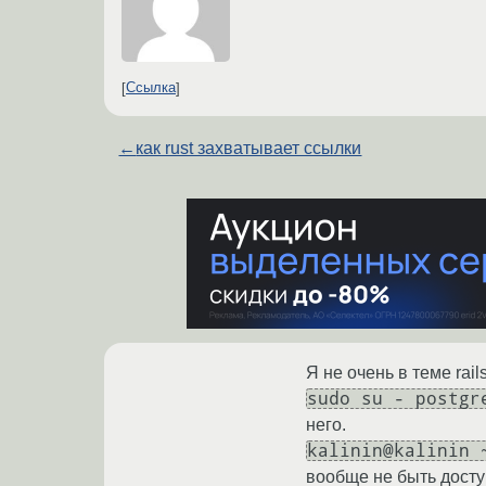
Ссылка
←
как rust захватывает ссылки
Я не очень в теме rai
sudo su - postgr
него.
kalinin@kalinin 
вообще не быть доступ