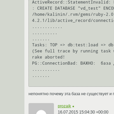
ActiveRecord::StatementInvalid: 
: CREATE DATABASE "vd_test" ENCO
/home/kalinin/.rvm/gems/ruby-2.0
4.2.1/lib/active_record/connecti
............

..........

.......

Tasks: TOP => db:test:load => db
(See full trace by running task 
rake aborted!

PG::ConnectionBad: ВАЖНО:  база 
...........

.......

непонятно почему эта база не существует и 
prozaik
★
16.07.2015 15:04:30 +00:00