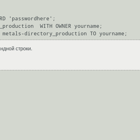
RD 'passwordhere';

_production  WITH OWNER yourname;

андной строки.