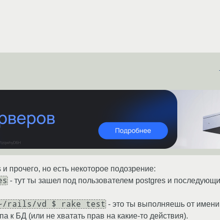
ls и прочего, но есть некоторое подозрение:
es
- тут ты зашел под пользователем postgres и последующ
~/rails/vd $ rake test
- это ты выполняешь от имени 
а к БД (или не хватать прав на какие-то действия).