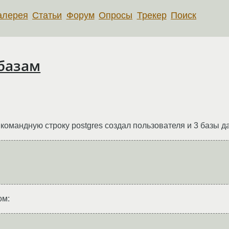
алерея
Статьи
Форум
Опросы
Трекер
Поиск
 базам
рез командную строку postgres создал пользователя и 3 базы д
ом: