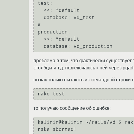
test:

  <<: *default

  database: vd_test

#

production:

  <<: *default

проблема в том, что фактически существует 
столбцы и т.д. подключаюсь к ней через pga
но как только пытаюсь из командной строки 
то получаю сообщение об ошибке:
kalinin@kalinin ~/rails/vd $ rake
rake aborted!
