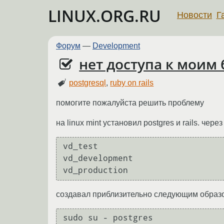
LINUX.ORG.RU
Новости
Г
Форум
—
Development
нет доступа к моим
postgresql
,
ruby on rails
помогите пожалуйста решить проблему
на linux mint установил postgres и rails. че
vd_test

vd_development

создавал приблизительно следующим образ
sudo su - postgres
