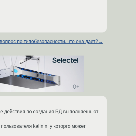
вопрос по типобезопасности. что она дает?
→
ие действия по создания БД выполняешь от
пользователя kalinin, у которго может