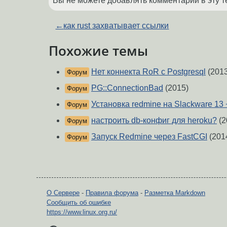
Вы не можете добавлять комментарии в эту т
←
как rust захватывает ссылки
Похожие темы
Нет коннекта RoR с Postgresql
(2013
Форум
PG::ConnectionBad
(2015)
Форум
Установка redmine на Slackware 13 
Форум
настроить db-конфиг для heroku?
(2
Форум
Запуск Redmine через FastCGI
(201
Форум
О Сервере
-
Правила форума
-
Разметка Markdown
Сообщить об ошибке
https://www.linux.org.ru/