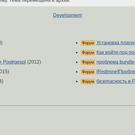
ему. Тема перемещена в архив.
Development
)
Установка плагин
Форум
Как войти под по
Форум
+ Postrgesql
(2012)
проблема bundle N
Форум
015)
[Redmine]Пробле
Форум
4)
безопасность в 
Форум