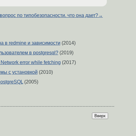
вопрос по типобезопасности. что она дает?
→
а в redmine и зависимости
(2014)
льзователем в postgresql?
(2019)
etwork error while fetching
(2017)
мы с установкой
(2010)
PostgreSQL
(2005)
Вверх