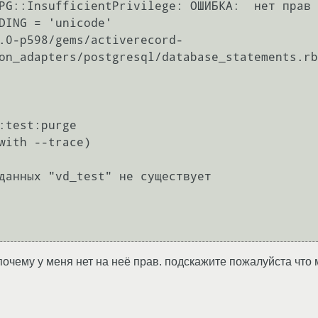
PG::InsufficientPrivilege: ОШИБКА:  нет прав 
DING = 'unicode'

.0-p598/gems/activerecord-
on_adapters/postgresql/database_statements.rb
:test:purge

with --trace)

данных "vd_test" не существует

почему у меня нет на неё прав. подскажите пожалуйста что