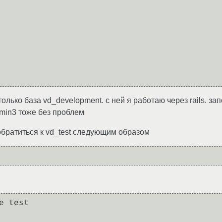
только база vd_development. с ней я работаю через rails. з
dmin3 тоже без проблем
обратиться к vd_test следующим образом
 test
