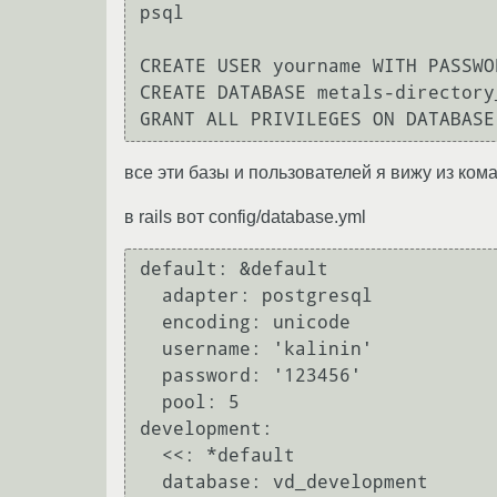
psql

CREATE USER yourname WITH PASSWO
CREATE DATABASE metals-directory
все эти базы и пользователей я вижу из ком
в rails вот config/database.yml
default: &default

  adapter: postgresql

  encoding: unicode

  username: 'kalinin'

  password: '123456'

  pool: 5

development:

  <<: *default

  database: vd_development
