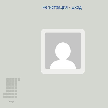
Регистрация
-
Вход
август