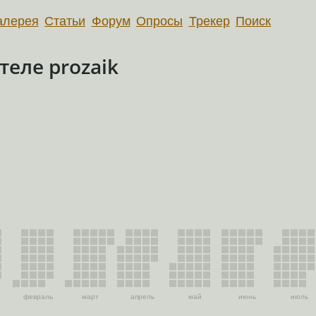
алерея
Статьи
Форум
Опросы
Трекер
Поиск
еле prozaik
февраль
март
апрель
май
июнь
июль