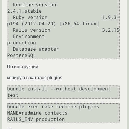
  Redmine version                
2.4.1.stable

  Ruby version                   1.9.3-
p194 (2012-04-20) [x86_64-linux]

  Rails version                  3.2.15

  Environment                    
production

  Database adapter               
По инструкции:
копирую в каталог plugins
bundle install --without development 
test
bundle exec rake redmine:plugins 
NAME=redmine_contacts 
RAILS_ENV=production