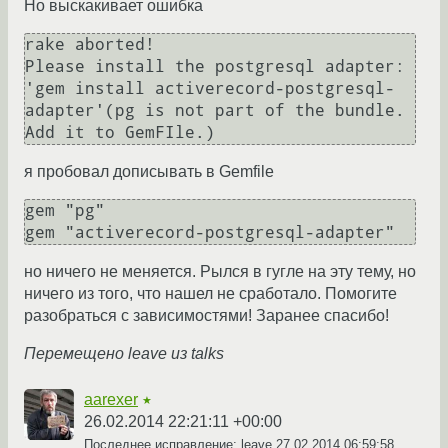
Но выскакивает ошибка
rake aborted!

Please install the postgresql adapter: 
'gem install activerecord-postgresql-
adapter'(pg is not part of the bundle. 
Add it to GemFIle.)
я пробовал дописывать в Gemfile
gem "pg"

gem "activerecord-postgresql-adapter"
но ничего не меняется. Рылся в гугле на эту тему, но
ничего из того, что нашел не сработало. Помогите
разобраться с зависимостями! Заранее спасибо!
Перемещено leave из talks
aarexer
★
26.02.2014 22:21:11 +00:00
Последнее исправление: leave
27.02.2014 06:59:58