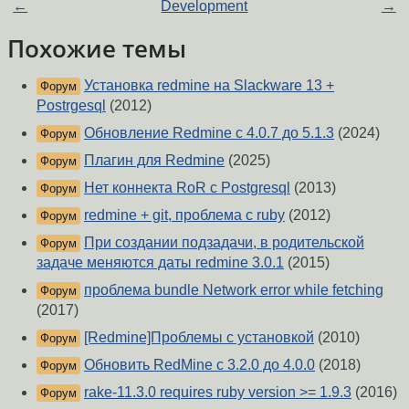
←
Development
→
Похожие темы
Установка redmine на Slackware 13 +
Форум
Postrgesql
(2012)
Обновление Redmine с 4.0.7 до 5.1.3
(2024)
Форум
Плагин для Redmine
(2025)
Форум
Нет коннекта RoR с Postgresql
(2013)
Форум
redmine + git, проблема с ruby
(2012)
Форум
При создании подзадачи, в родительской
Форум
задаче меняются даты redmine 3.0.1
(2015)
проблема bundle Network error while fetching
Форум
(2017)
[Redmine]Проблемы с установкой
(2010)
Форум
Обновить RedMine c 3.2.0 до 4.0.0
(2018)
Форум
rake-11.3.0 requires ruby version >= 1.9.3
(2016)
Форум