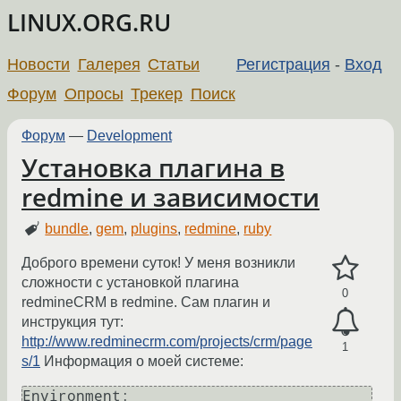
LINUX.ORG.RU
Новости
Галерея
Статьи
Регистрация
-
Вход
Форум
Опросы
Трекер
Поиск
Форум
—
Development
Установка плагина в
redmine и зависимости
bundle
,
gem
,
plugins
,
redmine
,
ruby
Доброго времени суток! У меня возникли
сложности с установкой плагина
0
redmineCRM в redmine. Сам плагин и
инструкция тут:
http://www.redminecrm.com/projects/crm/page
1
s/1
Информация о моей системе:
Environment:
