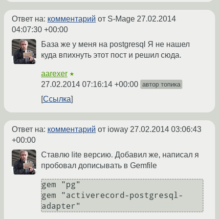
Ответ на:
комментарий
от S-Mage
27.02.2014
04:07:30 +00:00
База же у меня на postgresql Я не нашел
куда впихнуть этот пост и решил сюда.
aarexer
★
27.02.2014 07:16:14 +00:00
автор топика
Ссылка
Ответ на:
комментарий
от ioway
27.02.2014 03:06:43
+00:00
Ставлю lite версию. Добавил же, написал я
пробовал дописывать в Gemfile
gem "pg"

gem "activerecord-postgresql-
adapter"