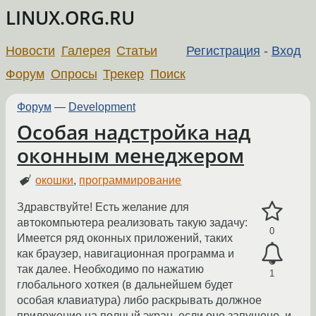
LINUX.ORG.RU
Новости
Галерея
Статьи
Регистрация
-
Вход
Форум
Опросы
Трекер
Поиск
Форум
—
Development
Особая надстройка над
оконным менеджером
окошки
,
программирование
Здравствуйте! Есть желание для
автокомпьютера реализовать такую задачу:
0
Имеется ряд оконных приложений, таких
как браузер, навигационная программа и
так далее. Необходимо по нажатию
1
глобального хоткея (в дальнейшем будет
особая клавиатура) либо раскрывать должное
приложение на полный экран, если оно запущено, и