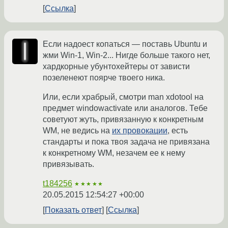
Ссылка
Если надоест копаться — поставь Ubuntu и
жми Win-1, Win-2... Нигде больше такого нет,
хардкорные убунтохейтеры от зависти
позеленеют поярче твоего ника.
Или, если храбрый, смотри man xdotool на
предмет windowactivate или аналогов. Тебе
советуют жуть, привязанную к конкретным
WM, не ведись на
их провокации
, есть
стандарты и пока твоя задача не привязана
к конкретному WM, незачем ее к нему
привязывать.
t184256
★★★★★
20.05.2015 12:54:27 +00:00
Показать ответ
Ссылка