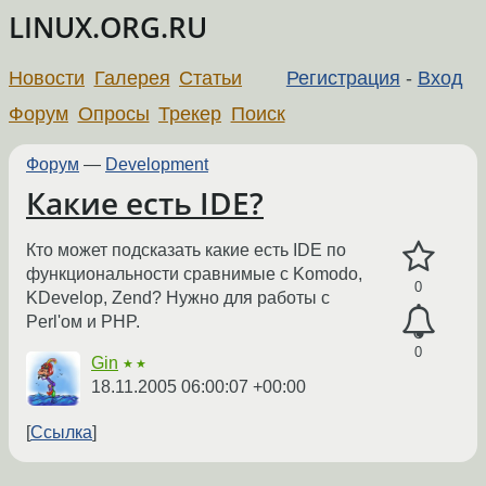
LINUX.ORG.RU
Новости
Галерея
Статьи
Регистрация
-
Вход
Форум
Опросы
Трекер
Поиск
Форум
—
Development
Какие есть IDE?
Кто может подсказать какие есть IDE по
функциональности сравнимые с Komodo,
0
KDevelop, Zend? Нужно для работы с
Perl'ом и PHP.
0
Gin
★★
18.11.2005 06:00:07 +00:00
Ссылка