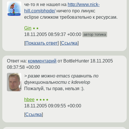
че-то я не нашел на
http://www.nick-
hill.com/phpde/
ничего про линукс
eclipse слижком требовательно к ресурсам.
Gin
★★
18.11.2005 08:59:37 +00:00
автор топика
Показать ответ
Ссылка
Ответ на:
комментарий
от BottleHunter
18.11.2005
08:37:58 +00:00
> разве можно emacs сравнить по
функциональности с kdevelop
Пожалуй, ты прав, нельзя :).
hbee
★★★★
18.11.2005 09:09:55 +00:00
Ссылка