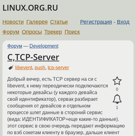
LINUX.ORG.RU
Новости
Галерея
Статьи
Регистрация
-
Вход
Форум
Опросы
Трекер
Поиск
Форум
—
Development
C,TCP-Server
libevent
,
push
,
tcp-server
Добрый вечер, есть TCP сервер на си с
libevent, к нему переодически подключаются
0
некоторые девайсы (у каждого девайса
свой идентификатор), сервак разбирает
сообщения от девайсов и отдельном
1
процессе шлет данные в стороний сервис
(вида: ИДЕНТИФИКАТОР+еще какие-то данные).
этот сервис в свою очередь передают информацию
по вэб сокетам клиенту в браузер, дальше клиент