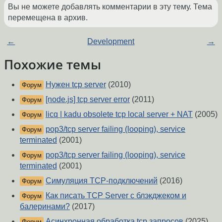
Вы не можете добавлять комментарии в эту тему. Тема
перемещена в архив.
←
Development
→
Похожие темы
Нужен tcp server
(2010)
Форум
[node.js] tcp server error
(2011)
Форум
licq | kadu obsolete tcp local server + NAT
(2005)
Форум
pop3/tcp server failing (looping), service
Форум
terminated
(2001)
pop3/tcp server failing (looping), service
Форум
terminated
(2001)
Симуляция TCP-подключений
(2016)
Форум
Как писать TCP Server с блэкджеком и
Форум
балеринами?
(2017)
Асинхронная обработка tcp запросов
(2025)
Форум