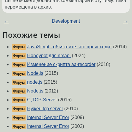
Вы не можете добавлять комментарии в эту тему. Тема
перемещена в архив.
←
Development
→
Похожие темы
JavaScript - объясните, что происходит
(2014)
Форум
Honeypot для nmap.
(2024)
Форум
Изменение скрипта aa-recorder
(2018)
Форум
Node.js
(2015)
Форум
node.js
(2015)
Форум
Node.js
(2012)
Форум
C,TCP-Server
(2015)
Форум
Нужен tcp server
(2010)
Форум
Internal Server Error
(2009)
Форум
Internal Server Error
(2002)
Форум