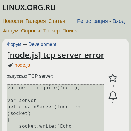
LINUX.ORG.RU
Новости
Галерея
Статьи
Регистрация
-
Вход
Форум
Опросы
Трекер
Поиск
Форум
—
Development
[node.js] tcp server error
node.js
запускаю TCP server:
0
var net = require('net');

var server = 
1
net.createServer(function 
(socket)

{

    socket.write("Echo 