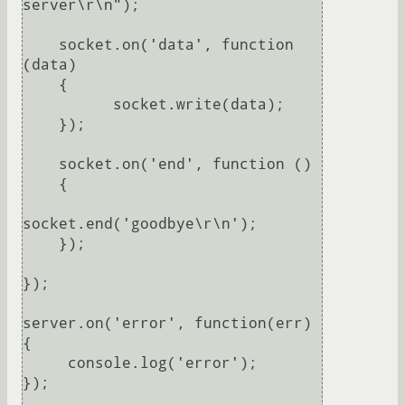
server\r\n");

    socket.on('data', function 
(data)

    {

          socket.write(data);

    });

    socket.on('end', function ()

    {

socket.end('goodbye\r\n');

    });

});

server.on('error', function(err)

{

     console.log('error');

});
