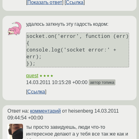
Показать ответ
Ссылка
удалось заткнуть эту гадость кодом:
socket.on('error', function (err)

{

console.log('socket error:' + 
err);

});
quest
★★★★
14.03.2011 10:15:28 +00:00
автор топика
Ссылка
Ответ на:
комментарий
от heisenberg
14.03.2011
09:44:54 +00:00
ты просто завидуешь, люди что-то
интересное делают а у тебя все так же как и