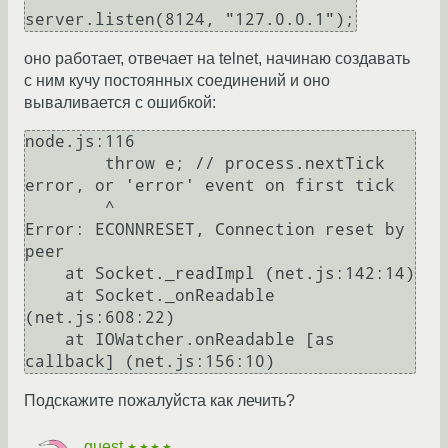
server.listen(8124, "127.0.0.1");
оно работает, отвечает на telnet, начинаю создавать
с ним кучу постоянных соединений и оно
вываливается с ошибкой:
node.js:116

        throw e; // process.nextTick 
error, or 'error' event on first tick

        ^

Error: ECONNRESET, Connection reset by 
peer

    at Socket._readImpl (net.js:142:14)

    at Socket._onReadable 
(net.js:608:22)

    at IOWatcher.onReadable [as 
callback] (net.js:156:10)
Подскажите пожалуйста как лечить?
quest
★★★★