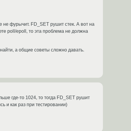
е не фурычит. FD_SET рушит стек. А вот на
те poll/epoll, то эта проблема не должна
 найти, а общие советы сложно давать.
льше где-то 1024, то тогда FD_SET рушит
сь и как раз при тестировании)