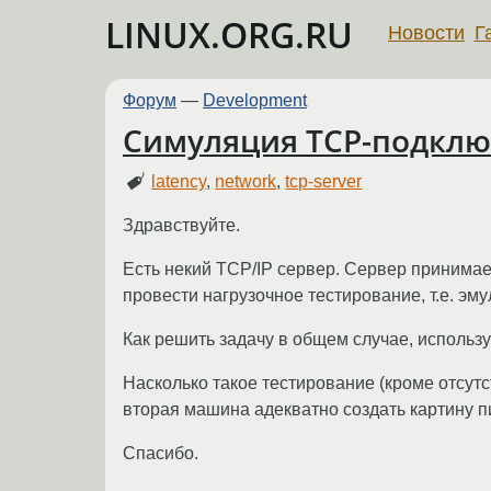
LINUX.ORG.RU
Новости
Г
Форум
—
Development
Симуляция TCP-подкл
latency
,
network
,
tcp-server
Здравствуйте.
Есть некий TCP/IP сервер. Сервер принимае
провести нагрузочное тестирование, т.е. эм
Как решить задачу в общем случае, использ
Насколько такое тестирование (кроме отсут
вторая машина адекватно создать картину п
Спасибо.