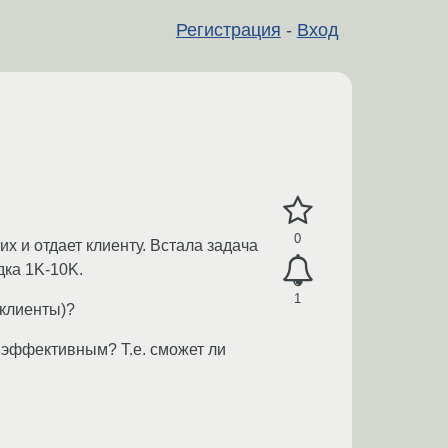
Регистрация
-
Вход
0
 и отдает клиенту. Встала задача
дка 1K-10K.
1
 клиенты)?
т эффективным? Т.е. сможет ли