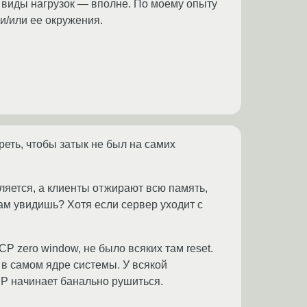
е виды нагрузок — вполне. По моему опыту
и/или ее окружения.
реть, чтобы затык не был на самих
вляется, а клиенты отжирают всю память,
там увидишь? Хотя если сервер уходит с
P zero window, не было всяких там reset.
 в самом ядре системы. У всякой
IP начинает банально рушиться.