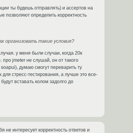
рции ты будешь отправлять) и ассертов на
ые позволяют определить корректность
ак организовать такие условия?
случая. у меня были случаи, когда 20к
 про jmeter не слушай, он от такого
 soapui), думаю смогут переварить ту
 для стресс-тестирования, а лучше это все-
будут вставать колом задолго до
я не интересует корректность ответов и