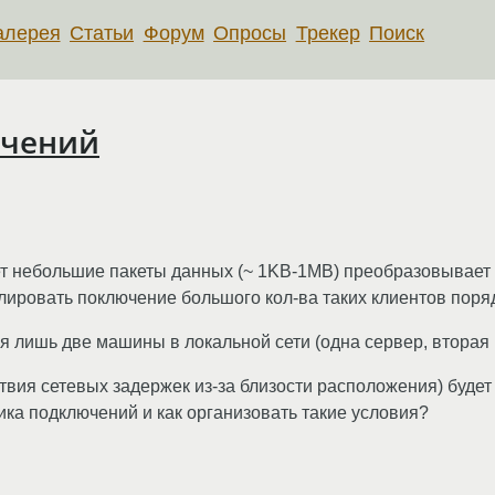
алерея
Статьи
Форум
Опросы
Трекер
Поиск
ючений
т небольшие пакеты данных (~ 1KB-1MB) преобразовывает их
улировать поключение большого кол-ва таких клиентов поря
уя лишь две машины в локальной сети (одна сервер, вторая
ствия сетевых задержек из-за близости расположения) буде
ика подключений и как организовать такие условия?