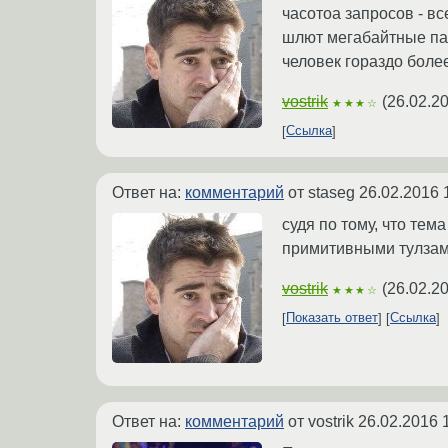
часотоа запросов - вс
шлют мегабайтные пак
человек гораздо боле
vostrik
(
26.02.2
★★★☆
Ссылка
Ответ на:
комментарий
от staseg
26.02.2016 
судя по тому, что тем
примитивными тулзами
vostrik
(
26.02.2
★★★☆
Показать ответ
Ссылка
Ответ на:
комментарий
от vostrik
26.02.2016 