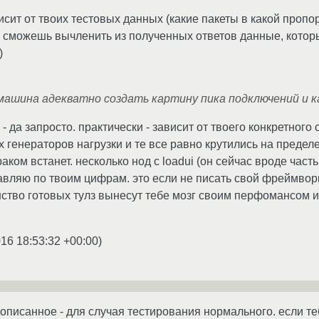
исит от твоих тестовых данных (какие пакеты в какой пропо
ы сможешь вычленить из полученных ответов данные, котор
)
машина адекватно создать картину пика подключений и к
- да запросто. практически - зависит от твоего конкретного 
 генераторов нагрузки и те все равно крутились на пределе.
аком встанет. несколько нод с loadui (он сейчас вроде часть
тавляю по твоим цифрам. это если не писать свой фреймворк
нство готовых тулз вынесут тебе мозг своим перфомансом и 
016 18:53:32 +00:00
)
описанное - для случая тестирования нормального. если теб