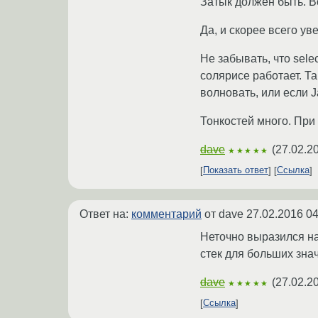
Затык должен быть. В
Да, и скорее всего у
Не забывать, что sel
солярисе работает. Та
волновать, или если J
Тонкостей много. При
dave
(
27.02.2
★★★★★
Показать ответ
Ссылка
Ответ на:
комментарий
от dave
27.02.2016 04
Неточно выразился на
стек для больших знач
dave
(
27.02.2
★★★★★
Ссылка