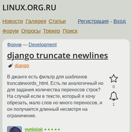
LINUX.ORG.RU
Новости
Галерея
Статьи
Регистрация
-
Вход
Форум
Опросы
Трекер
Поиск
Форум
—
Development
django truncate newlines
django
В джанге есть фильтр для шаблонов
truncatewords_html. Есть ли аналогичный но
0
для задания количества переносов строк?
На случай если в тексте, который я хочу
обрезать, мало слов но много переносов, и
1
он получается длинный несмотря на
ограничение.
vurdalak
★★★★★