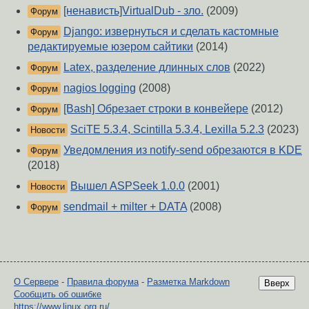
[ненависть]VirtualDub - зло.
(2009)
Форум
Django: извернуться и сделать кастомные
Форум
редактируемые юзером сайтики
(2014)
Latex, разделение длинных слов
(2022)
Форум
nagios logging
(2008)
Форум
[Bash] Обрезает строки в конвейере
(2012)
Форум
SciTE 5.3.4, Scintilla 5.3.4, Lexilla 5.2.3
(2023)
Новости
Уведомления из notify-send обрезаются в KDE
Форум
(2018)
Вышел ASPSeek 1.0.0
(2001)
Новости
sendmail + milter + DATA
(2008)
Форум
О Сервере
-
Правила форума
-
Разметка Markdown
Вверх
Сообщить об ошибке
https://www.linux.org.ru/