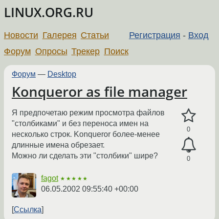
LINUX.ORG.RU
Новости
Галерея
Статьи
Регистрация
-
Вход
Форум
Опросы
Трекер
Поиск
Форум
—
Desktop
Konqueror as file manager
Я предпочетаю режим просмотра файлов
"столбиками" и без переноса имен на
0
несколько строк. Konqueror более-менее
длинные имена обрезает.
Можно ли сделать эти "столбики" шире?
0
fagot
★★★★★
06.05.2002 09:55:40 +00:00
Ссылка