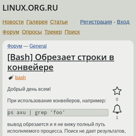
LINUX.ORG.RU
Новости
Галерея
Статьи
Регистрация
-
Вход
Форум
Опросы
Трекер
Поиск
Форум
—
General
[Bash] Обрезает строки в
конвейере
bash
Добрый день всем!
0
При использование конвейеров, например:
ps axu | grep 'foo'
1
вывод обрезается и я не вижу полный путь
исполняемого процесса. Поиск не дает результатов,