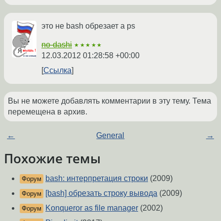
это не bash обрезает а ps
no-dashi
★★★★★
12.03.2012 01:28:58 +00:00
Ссылка
Вы не можете добавлять комментарии в эту тему. Тема
перемещена в архив.
←
General
→
Похожие темы
bash: интерпретация строки
(2009)
Форум
[bash] обрезать строку вывода
(2009)
Форум
Konqueror as file manager
(2002)
Форум