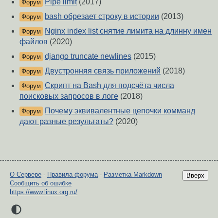
Pipe limit
(2017)
Форум
bash обрезает строку в истории
(2013)
Форум
Nginx index list снятие лимита на длинну имен
Форум
файлов
(2020)
django truncate newlines
(2015)
Форум
Двустронняя связь приложений
(2018)
Форум
Скрипт на Bash для подсчёта числа
Форум
поисковых запросов в логе
(2018)
Почему эквивалентные цепочки комманд
Форум
дают разные результаты?
(2020)
О Сервере
-
Правила форума
-
Разметка Markdown
Вверх
Сообщить об ошибке
https://www.linux.org.ru/