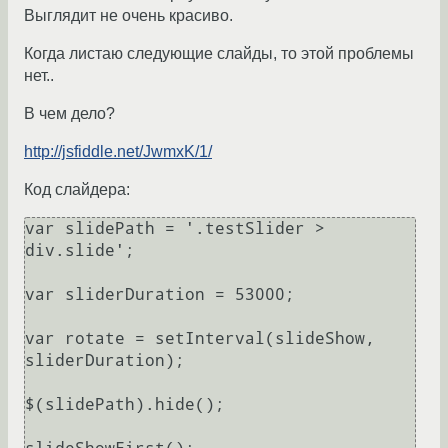
Выглядит не очень красиво.
Когда листаю следующие слайды, то этой проблемы
нет..
В чем дело?
http://jsfiddle.net/JwmxK/1/
Код слайдера:
var slidePath = '.testSlider > 
div.slide';

var sliderDuration = 53000;

var rotate = setInterval(slideShow, 
sliderDuration);

$(slidePath).hide();
