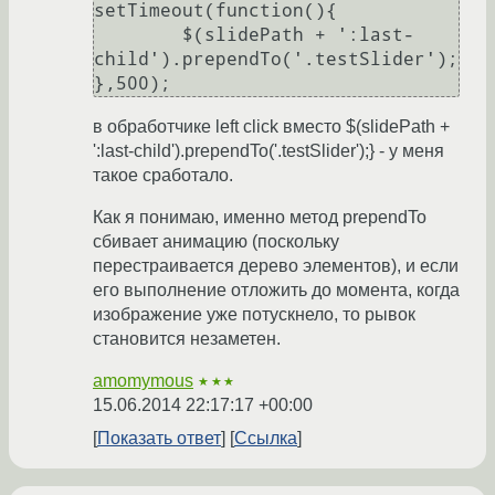
setTimeout(function(){

        $(slidePath + ':last-
child').prependTo('.testSlider');
},500); 
в обработчике left click вместо $(slidePath +
':last-child').prependTo('.testSlider');} - у меня
такое сработало.
Как я понимаю, именно метод prependTo
сбивает анимацию (поскольку
перестраивается дерево элементов), и если
его выполнение отложить до момента, когда
изображение уже потускнело, то рывок
становится незаметен.
amomymous
★★★
15.06.2014 22:17:17 +00:00
Показать ответ
Ссылка