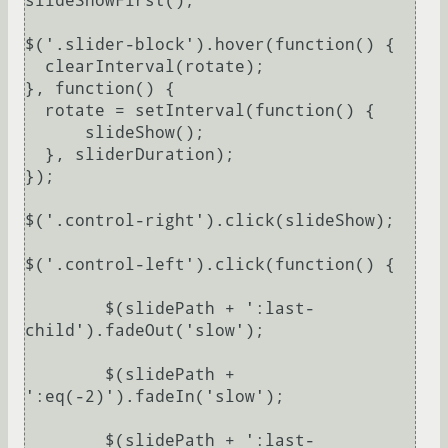
slideShowFirst();

$('.slider-block').hover(function() {

  clearInterval(rotate);

}, function() {

  rotate = setInterval(function() {

      slideShow();

  }, sliderDuration);

});

$('.control-right').click(slideShow);

$('.control-left').click(function() {

	$(slidePath + ':last-
child').fadeOut('slow');

	$(slidePath + 
':eq(-2)').fadeIn('slow');	

	$(slidePath + ':last-