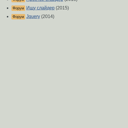
Ищу слайдер
(2015)
Форум
Jquery
(2014)
Форум
jquery+apache
(2021)
Форум
JQuery - Селекторы!
(2014)
Форум
jquery вопрос
(2020)
Форум
jQuery 1.9
(2013)
Новости
jQuery 2.0
(2013)
Новости
Grails+jquery
(2012)
Форум
О Сервере
-
Правила форума
-
Разметка Markdown
Вверх
Сообщить об ошибке
https://www.linux.org.ru/