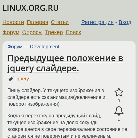
LINUX.ORG.RU
Новости
Галерея
Статьи
Регистрация
-
Вход
Форум
Опросы
Трекер
Поиск
Форум
—
Development
Предыдущее положение в
jquery слайдере.
jquery
Пишу слайдер. У текущего изображения в
слайдере есть css анимация(увеличение и
0
поворот изображения).
Когда я перехожу на предыдущий слайд,
1
текущее изображение на долю секунды
возвращается в свое первоначальное состояние,т.е
становится не повернутым и не увеличеным.