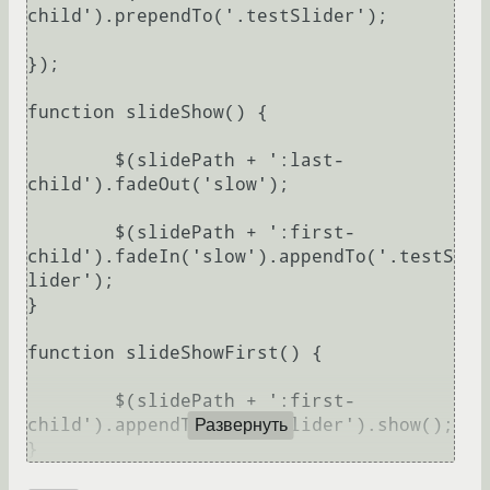
child').prependTo('.testSlider');

});

function slideShow() {

	$(slidePath + ':last-
child').fadeOut('slow');

	$(slidePath + ':first-
child').fadeIn('slow').appendTo('.testS
lider');

}

function slideShowFirst() {

	$(slidePath + ':first-
child').appendTo('.testSlider').show();

Развернуть
}