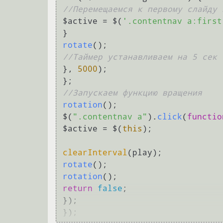
//Перемещаемся к первому слайду 
$active = $(
'.contentnav a:first
rotate
//Таймер устанавливаем на 5 сек
}, 
5000
);

//Запускаем функцию вращения
rotation
();

$(
".contentnav a"
).
click
(
functio
$active = $(
this
);

clearInterval
rotate
rotation
return
false
;

});
