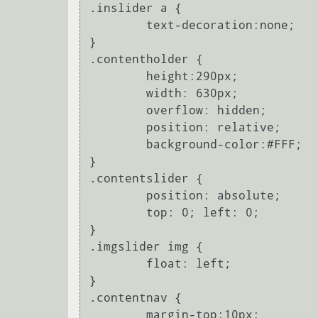
.inslider a {

	text-decoration:none;

}

.contentholder {

	height:290px;

	width: 630px;

	overflow: hidden;

	position: relative;

	background-color:#FFF;

}

.contentslider {

	position: absolute;

	top: 0; left: 0;

}

.imgslider img {

	float: left;

}

.contentnav {

	margin-top:10px;
