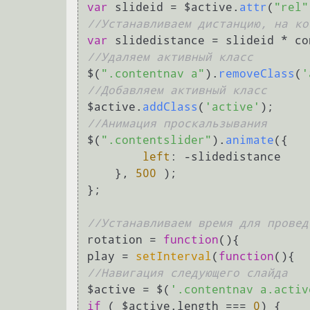
var
 slideid = $active.
attr
(
"rel"
//Устанавливаем дистанцию, на ко
var
//Удаляем активный класс
$(
".contentnav a"
).
removeClass
(
'
//Добавляем активный класс
$active.
addClass
(
'active'
//Анимация проскальзывания
$(
".contentslider"
).
animate
({

left
: -slidedistance

    }, 
500
 );

}; 

//Устанавливаем время для провед
rotation = 
function
(
){

play = 
setInterval
(
function
(
//Навигация следующего слайда
$active = $(
'.contentnav a.activ
if
 ( $active.
length
 === 
0