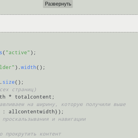
Развернуть
s
(
"active"
lder"
).
width
.
size
сех страниц)
авливаем на ширину, которую получили выше
 проскальзывания и навигации
о прокрутить контент