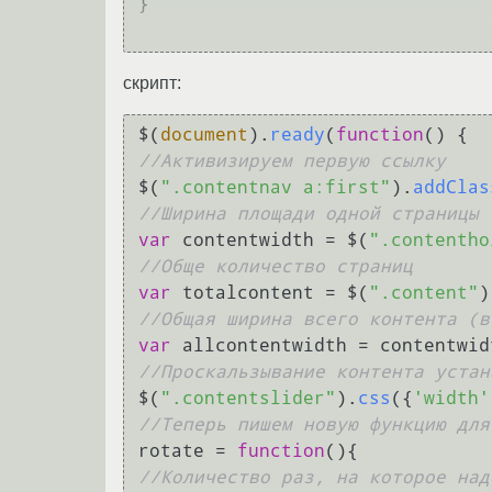
}

скрипт:
$(
document
).
ready
(
function
(
//Активизируем первую ссылку
$(
".contentnav a:first"
).
addClas
//Ширина площади одной страницы
var
 contentwidth = $(
".contentho
//Обще количество страниц
var
 totalcontent = $(
".content"
)
//Общая ширина всего контента (в
var
//Проскальзывание контента устан
$(
".contentslider"
).
css
({
'width'
//Теперь пишем новую функцию для
rotate = 
function
(
//Количество раз, на которое над