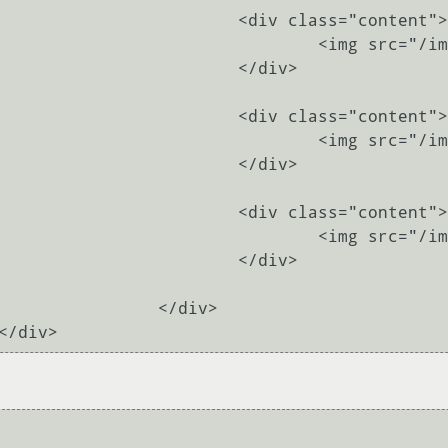
s="content">

/img/slide1.JPG">

/div>

s="content">

/img/slide2.JPG">

/div>

s="content">

/img/slide3.JPG">

/div>

div>
