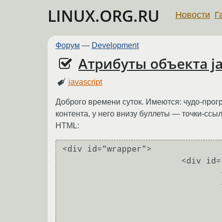
LINUX.ORG.RU
Новости
Г
Форум
—
Development
Атрибуты объекта ja
javascript
Доброго времени суток. Имеются: чудо-прогр
контента, у него внизу буллеты — точки-ссыл
HTML:
<div id="wrapper">

			<div id="slider">

				<div class="inslider">

				<!-- Контейнер контента  -->

					<div class="contentho
						<div class="cont