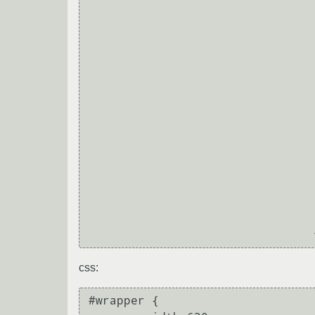
							<div clas
								<img src="
							<
							<div clas
								<img src="
							<
							<div clas
								<img src="
							<
						</
css:
#wrapper {
