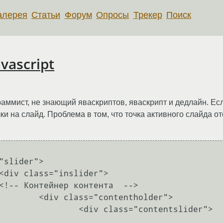
алерея
Статьи
Форум
Опросы
Трекер
Поиск
vascript
аммист, не знающий яваскриптов, яваскрипт и дедлайн. Есл
ки на слайд. Проблема в том, что точка активного слайда о
lder">

entslider">
