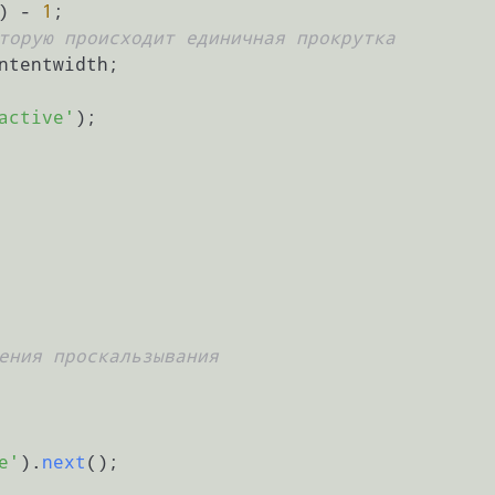
) - 
1
торую происходит единичная прокрутка
active'
ения проскальзывания
e'
).
next