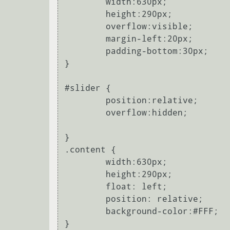
	width:630px;

	height:290px;

	overflow:visible;

	margin-left:20px;

	padding-bottom:30px;

}

#slider {

	position:relative;

	overflow:hidden;

}

.content {

	width:630px;

	height:290px;

	float: left;

	position: relative;

	background-color:#FFF;

}
