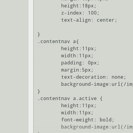
	height:18px;

	z-index: 100;

	text-align: center;

}

.contentnav a{

	height:11px;

	width:11px;

	padding: 0px;

	margin:5px;

	text-decoration: none;

	background-image:url(/img/bul.png) repeat:norepeat;

}

.contentnav a.active {

	height:11px;

	width:11px;

	font-weight: bold;

	background-image:url(/img/bul_a.png) repeat:norepeat;
