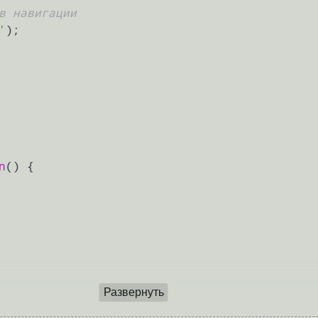
в навигации
'
);

n
(
) {

Развернуть