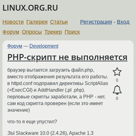
LINUX.ORG.RU
Новости
Галерея
Статьи
Регистрация
-
Вход
Форум
Опросы
Трекер
Поиск
Форум
—
Development
PHP-скрипт не выполняется
браузер вытается загрузить файл.php,
вместо отображения результата его работы.
0
в httpd.conf подправил директивы ScriptAlias
(+ExecCGI) и AddHandler (.pl .php).
перловые скрипты заработали, а PHP - нет.
0
сам код скрипта проверен (если это имеет
значение)
что-то я еще упустил?
ЗЫ Slackware 10.0 (2.4.26), Apache 1.3