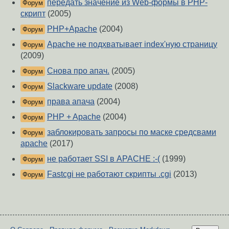
передать значение из Web-формы в PHP-
Форум
скрипт
(2005)
PHP+Apache
(2004)
Форум
Apache не подхватывает index'ную страницу
Форум
(2009)
Снова про апач.
(2005)
Форум
Slackware update
(2008)
Форум
права апача
(2004)
Форум
PHP + Apache
(2004)
Форум
заблокировать запросы по маске средсвами
Форум
apache
(2017)
не работает SSI в APACHE :-(
(1999)
Форум
Fastcgi не работают скрипты .cgi
(2013)
Форум