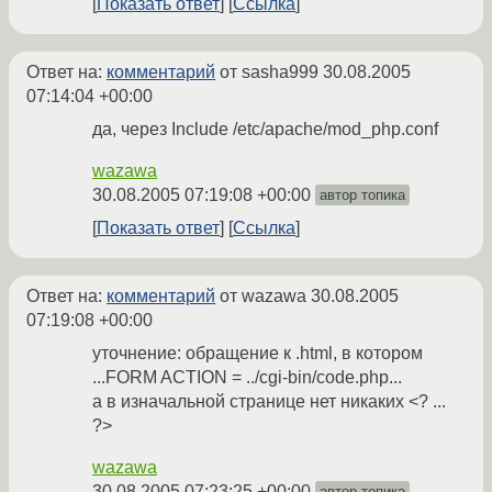
Показать ответ
Ссылка
Ответ на:
комментарий
от sasha999
30.08.2005
07:14:04 +00:00
да, через Include /etc/apache/mod_php.conf
wazawa
30.08.2005 07:19:08 +00:00
автор топика
Показать ответ
Ссылка
Ответ на:
комментарий
от wazawa
30.08.2005
07:19:08 +00:00
уточнение: обращение к .html, в котором
...FORM ACTION = ../cgi-bin/code.php...
а в изначальной странице нет никаких <? ...
?>
wazawa
30.08.2005 07:23:25 +00:00
автор топика