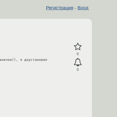
Регистрация
-
Вход
0
нички)), я доустановил 
0