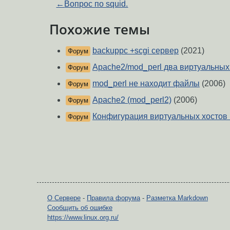
←
Вопрос по squid.
Похожие темы
backuppc +scgi сервер
(2021)
Форум
Apache2/mod_perl два виртуальных
Форум
mod_perl не находит файлы
(2006)
Форум
Apache2 (mod_perl2)
(2006)
Форум
Конфигурация виртуальных хостов 
Форум
О Сервере
-
Правила форума
-
Разметка Markdown
Сообщить об ошибке
https://www.linux.org.ru/