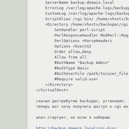
    ServerName backup.domain.local

    ErrorLog /var/log/apache-logs/backuppc.error_log

    CustomLog /var/log/apache-logs/backuppc-access_log common

    ScriptAlias /cgi-bin/ /home/vhosts/backuppc/cgi-bin/

    <Directory /home/vhosts/backuppc/cgi-bin/>

        SetHandler perl-script

        PerlResponseHandler ModPerl::Registry

        PerlOptions +ParseHeaders

        Options +ExecCGI

        Order allow,deny

        Allow from all  

        #AuthName "Backup Admin"

        #AuthType Basic

        #AuthUserFile /path/to/user_file

        #Require valid-user

    </Directory>

</VirtualHost>

скачал дистрибутив backuppc, установил. 
теперь вот хочу получить доступ к cgi ин
апач стартует, но если я набираю

http://backup.domain.local/cgi-bin/