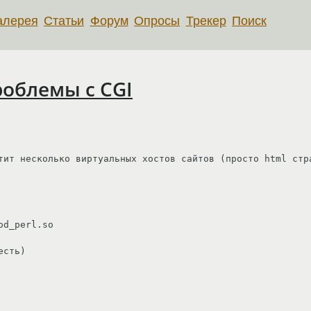
алерея
Статьи
Форум
Опросы
Трекер
Поиск
роблемы с CGI
тит несколько виртуальных хостов сайтов (просто html стра
d_perl.so

сть)
