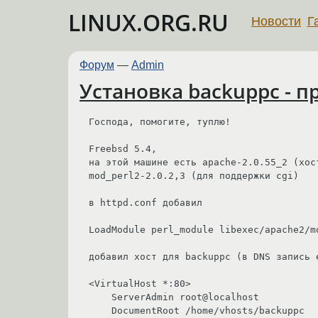
LINUX.ORG.RU
Новости
Г
Форум
—
Admin
Установка backuppc - п
Господа, помогите, туплю!

Freebsd 5.4,

на этой машине есть apache-2.0.55_2 (хос
mod_perl2-2.0.2,3 (для поддержки cgi)

в httpd.conf добавил

LoadModule perl_module libexec/apache2/mo
добавил хост для backuppc (в DNS запись е
<VirtualHost *:80>

    ServerAdmin root@localhost

    DocumentRoot /home/vhosts/backuppc
