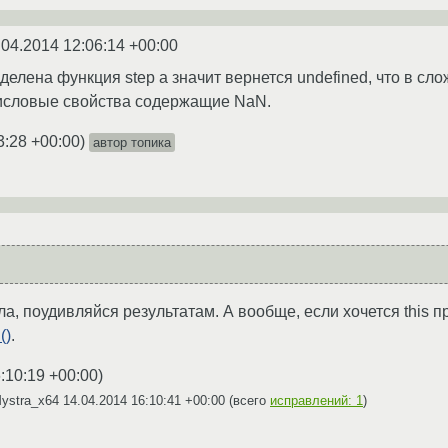
.04.2014 12:06:14 +00:00
ределена функция step а значит вернется undefined, что в с
числовые свойства содержащие NaN.
3:28 +00:00
)
автор топика
а, поудивляйся результатам. А вообще, если хочется this 
()
.
:10:19 +00:00
)
Mystra_x64
14.04.2014 16:10:41 +00:00
(всего
исправлений: 1
)