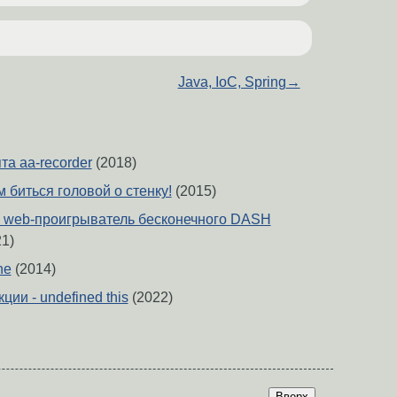
Java, IoC, Spring
→
а aa-recorder
(2018)
м биться головой о стенку!
(2015)
 web-проигрыватель бесконечного DASH
1)
ne
(2014)
ии - undefined this
(2022)
Вверх