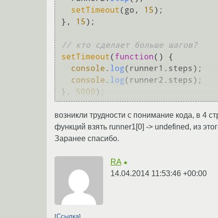
setTimeout
(go, 
15
);

}, 
15
);

// кто сделает больше шагов?
setTimeout
(
function
(
) {

console
.
log
(runner1.
steps
);

console
.
log
(runner2.
steps
);

}, 
5000
возникли трудности с понимание кода, в 4 стр
функций взять runner1[0] -> undefined, из это
Заранее спасибо.
RA
★
14.04.2014 11:53:46 +00:00
Ссылка