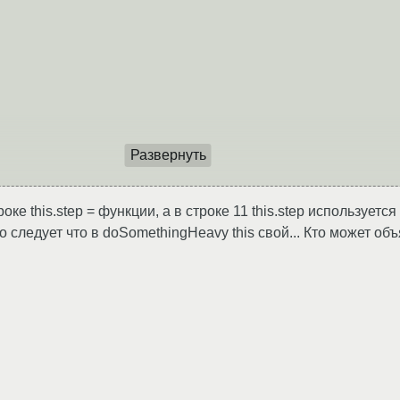
Развернуть
оке this.step = функции, а в строке 11 this.step используетс
го следует что в doSomethingHeavy this свой... Кто может объ