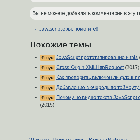
Вы не можете добавлять комментарии в эту т
←
Javascript'еры, помогите!!!
Похожие темы
JavaScript прототипирование и this
Форум
Cross-Origin XMLHttpRequest
(2017)
Форум
Как проверить, включен ли флэш-п
Форум
Добавление в очередь по таймауту (
Форум
Почему не видно текста JavaScript 
Форум
(2015)
О Сервере
-
Правила форума
-
Разметка Markdown