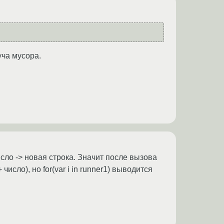
куча мусора.
сло -> новая строка. Значит после вызова
сло), но for(var i in runner1) выводится