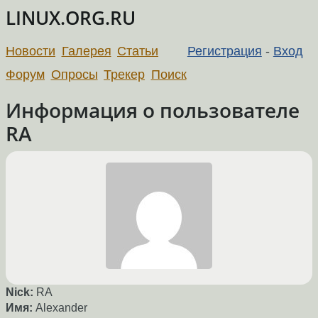
LINUX.ORG.RU
Новости
Галерея
Статьи
Регистрация
-
Вход
Форум
Опросы
Трекер
Поиск
Информация о пользователе
RA
Nick:
RA
Имя:
Alexander