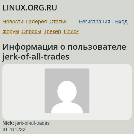
LINUX.ORG.RU
Новости
Галерея
Статьи
Регистрация
-
Вход
Форум
Опросы
Трекер
Поиск
Информация о пользователе
jerk-of-all-trades
Nick:
jerk-of-all-trades
ID:
111232