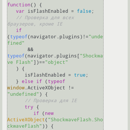
function
(
) { 

var
 isFlashEnabled = 
false
; 

// Проверка для всех 
браузеров, кроме IE 
if
(
typeof
(navigator.
plugins
)!=
"unde
fined"
       && 
typeof
(navigator.
plugins
[
"Shockwa
ve Flash"
])==
"object"
   ) { 

      isFlashEnabled = 
true
; 

   } 
else
if
 (
typeof
window
.
ActiveXObject
 !=  
"undefined"
) { 

// Проверка для IE 
try
 { 

if
 (
new
ActiveXObject
(
"ShockwaveFlash.Sho
ckwaveFlash"
)) { 
