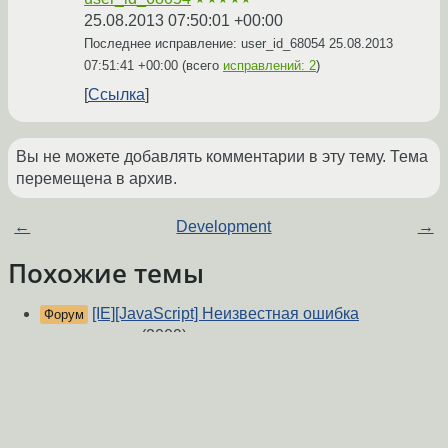
25.08.2013 07:50:01 +00:00
Последнее исправление: user_id_68054
25.08.2013
07:51:41 +00:00
(всего
исправлений: 2
)
Ссылка
Вы не можете добавлять комментарии в эту тему. Тема
перемещена в архив.
←
Development
→
Похожие темы
[IE][JavaScript] Неизвестная ошибка
Форум
выполнения.
(2009)
Проблема с AJAX
(2007)
Форум
[Для MAXCOM] Новый highlight
(2008)
Форум
Переписать js-код Prototype.js на jquery
(2016)
Форум