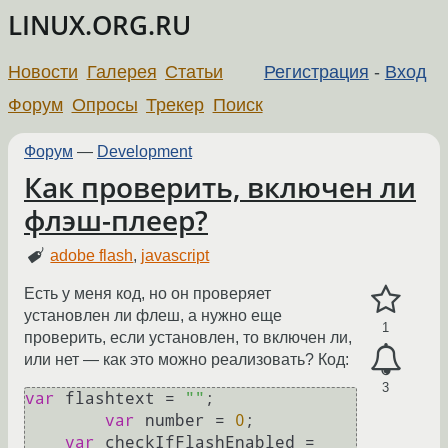
LINUX.ORG.RU
Новости
Галерея
Статьи
Регистрация
-
Вход
Форум
Опросы
Трекер
Поиск
Форум
—
Development
Как проверить, включен ли
флэш-плеер?
adobe flash
,
javascript
Есть у меня код, но он проверяет
установлен ли флеш, а нужно еще
1
проверить, если установлен, то включен ли,
или нет — как это можно реализовать? Код:
3
var
 flashtext = 
""
;

var
 number = 
0
;

var
 checkIfFlashEnabled = 