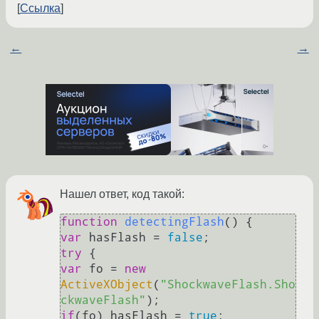
Ссылка
←
→
Нашел ответ, код такой:
function
detectingFlash
(
var
 hasFlash = 
false
try
var
 fo = 
new
ActiveXObject
(
"ShockwaveFlash.Sho
ckwaveFlash"
if
(fo) hasFlash = 
true
;
