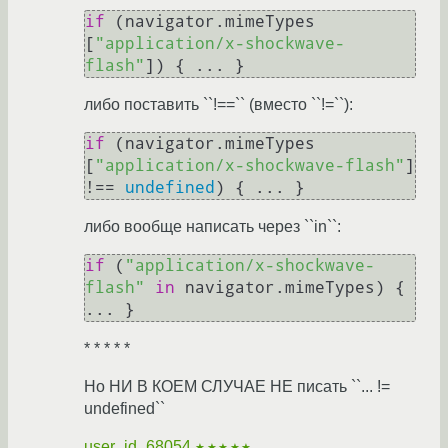
if
 (navigator.
mimeTypes
[
"application/x-shockwave-
flash"
либо поставить ``!==`` (вместо ``!=``):
if
 (navigator.
mimeTypes
[
"application/x-shockwave-flash"
] 
!== 
undefined
либо вообще написать через ``in``:
if
 (
"application/x-shockwave-
flash"
in
 navigator.
mimeTypes
) { 
* * * * *
Но НИ В КОЕМ СЛУЧАЕ НЕ писать ``... !=
undefined``
user_id_68054
★★★★★