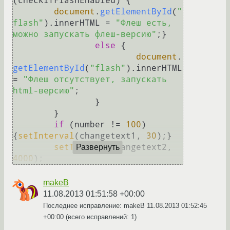
(checkIfFlashEnabled) {

document
.
getElementById
(
"
flash"
).
innerHTML
 = 
"Флеш есть, 
можно запускать флеш-версию"
;}

else
 {

document
.
getElementById
(
"flash"
).
innerHTML
= 
"Флеш отсутствует, запускать 
html-версию"
;

		}

	}

if
 (number != 
100
)	
{
setInterval
(changetext1, 
30
);}

setTimeout
(changetext2, 
Развернуть
4000
makeB
11.08.2013 01:51:58 +00:00
Последнее исправление: makeB
11.08.2013 01:52:45
+00:00
(всего исправлений: 1)