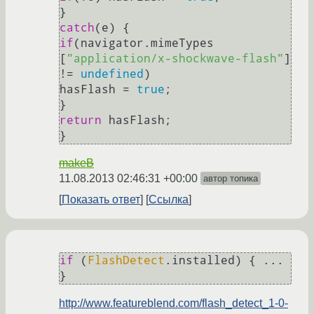
catch
if
(navigator.
mimeTypes
[
"application/x-shockwave-flash"
] 
!= 
undefined
)

hasFlash = 
true
;

return
 hasFlash;

makeB
11.08.2013 02:46:31 +00:00
автор топика
Показать ответ
Ссылка
if
 (
FlashDetect
.
installed
) { ... 
}
http://www.featureblend.com/flash_detect_1-0-