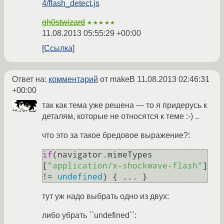
4/flash_detect.js
gh0stwizard
★★★★★
11.08.2013 05:55:29 +00:00
Ссылка
Ответ на:
комментарий
от makeB
11.08.2013 02:46:31
+00:00
так как тема уже решена — то я придерусь к
деталям, которые не относятся к теме :-) ..
что это за такое бредовое выражение?:
if
(navigator.
mimeTypes
[
"application/x-shockwave-flash"
] 
!= 
undefined
тут уж надо выбрать одно из двух:
либо убрать ``undefined``: