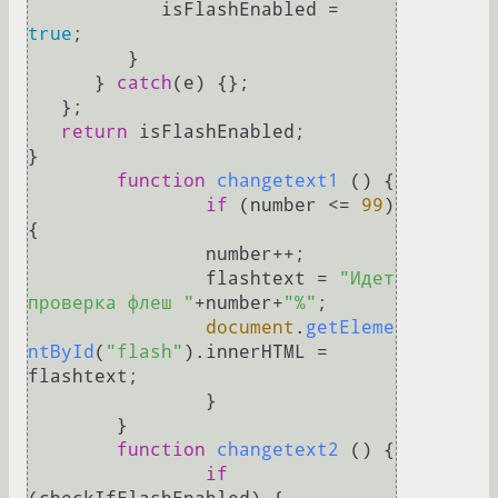
            isFlashEnabled = 
true
; 

         } 

      } 
catch
(e) {}; 

   }; 

return
 isFlashEnabled; 

} 

function
changetext1
 (
) {

if
 (number <= 
99
)
{

		number++;

		flashtext = 
"Идет 
проверка флеш "
+number+
"%"
;

document
.
getEleme
ntById
(
"flash"
).
innerHTML
 = 
flashtext;

		}

	}

function
changetext2
 (
) {

if