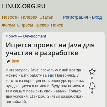
LINUX.ORG.RU
Новости
Галерея
Статьи
Регистрация
-
Вход
Форум
Опросы
Трекер
Поиск
Форум
—
Development
Ищется проект на Java для
участия в разработке
java
Интересуюсь Java, поскольку с ней всегда
можно найти работу
за еду
. Наверняка, у
0
кого-то из лоровцев есть опенсурс проекты,
нуждающиеся в помощи. Буду рад помочь и
тем самым повысить свои навыки. Только
6
два условия: 1) гитхаб; 2) язык разработки -
английский.