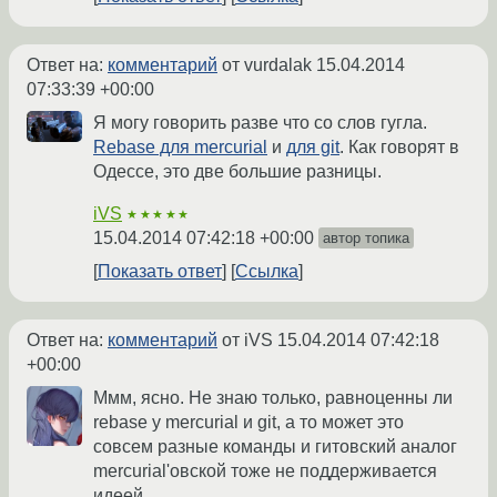
Ответ на:
комментарий
от vurdalak
15.04.2014
07:33:39 +00:00
Я могу говорить разве что со слов гугла.
Rebase для mercurial
и
для git
. Как говорят в
Одессе, это две большие разницы.
iVS
★★★★★
15.04.2014 07:42:18 +00:00
автор топика
Показать ответ
Ссылка
Ответ на:
комментарий
от iVS
15.04.2014 07:42:18
+00:00
Ммм, ясно. Не знаю только, равноценны ли
rebase у mercurial и git, а то может это
совсем разные команды и гитовский аналог
mercurial'овской тоже не поддерживается
идеей.