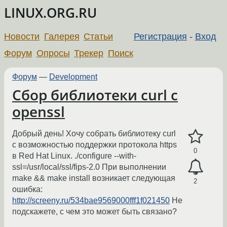
LINUX.ORG.RU
Новости
Галерея
Статьи
Регистрация
-
Вход
Форум
Опросы
Трекер
Поиск
Форум
—
Development
Сбор библиотеки curl c
openssl
Добрый день! Хочу собрать библиотеку curl
c возможностью поддержки протокола https
0
в Red Hat Linux. ./configure --with-
ssl=/usr/local/ssl/fips-2.0 При выполнении
make && make install возникает следующая
2
ошибка:
http://screeny.ru/534bae9569000fff1f021450
Не
подскажете, с чем это может быть связано?