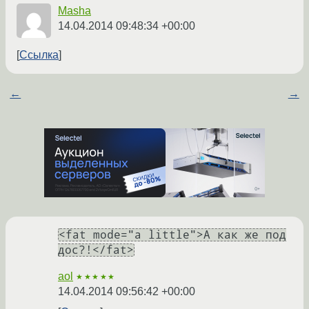
Masha
14.04.2014 09:48:34 +00:00
Ссылка
←
→
<fat mode="a little">А как же под
дос?!</fat>
aol
★★★★★
14.04.2014 09:56:42 +00:00