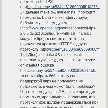
протокола HTTPS
нет(
http://screeny.ru/534ce61269000fff1f0276c
2
), дальше make && make install проходит
нормально. Если же я конфигурирую
библиотеку curl c модулем fips
(
http://www.openssl.org/source/
openssl-fips-
2.0.5.tar.gz) ./configure --with-ssl=[папка с
модулем fips] , в списке протоколов
появляется протокол HTTPS и другие
протоколы(
http://screeny.ru/534ce69669000fff
1f0276ec
), но make && make install
выполнить уже не удается, возникает уже
описанная ошибка
http://screeny.ru/534bae9569000fff1f021450
,
то есть собрать библиотеку curl c
поддержкой https не получается.не
подскажете, в чем может быть проблема?
Что такое модуль fips? Если все проходит
нормально, правильно ли я понимаю, что
протокол https должен поддерживаться при
конфигурации библиотеки curl с обычной