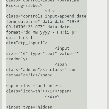
class="control-label">DateTime 
Picking</label>

                <div 
class="controls input-append date 
form_datetime" data-date="1979-
09-16T05:25:07Z" data-date-
format="dd MM yyyy - HH:ii p" 
data-link-fi

eld="dtp_input1">

                    <input 
size="16" type="text" value="" 
readonly>

                    <span 
class="add-on"><i class="icon-
remove"></i></span>

<span class="add-on"><i 
class="icon-th"></i></span>

                </div>

<input type="hidden" 