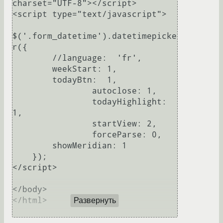
charset="UTF-8"></script>

<script type="text/javascript">

$('.form_datetime').datetimepicke
r({

        //language:  'fr',

        weekStart: 1,

        todayBtn:  1,

                autoclose: 1,

                todayHighlight: 
1,

                startView: 2,

                forceParse: 0,

        showMeridian: 1

    });

</script>

</body>

</html>

Развернуть