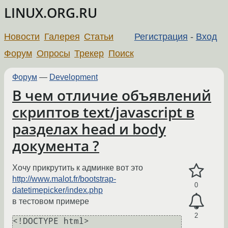
LINUX.ORG.RU
Новости
Галерея
Статьи
Регистрация
-
Вход
Форум
Опросы
Трекер
Поиск
Форум
—
Development
В чем отличие объявлений
скриптов text/javascript в
разделах head и body
документа ?
Хочу прикрутить к админке вот это
http://www.malot.fr/bootstrap-
0
datetimepicker/index.php
в тестовом примере
2
<!DOCTYPE html>
