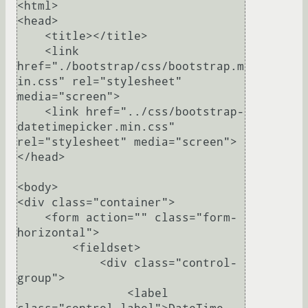
<html>

<head>

    <title></title>

    <link 
href="./bootstrap/css/bootstrap.m
in.css" rel="stylesheet" 
media="screen">

    <link href="../css/bootstrap-
datetimepicker.min.css" 
rel="stylesheet" media="screen">

</head>

<body>

<div class="container">

    <form action="" class="form-
horizontal">

        <fieldset>

            <div class="control-
group">

                <label 