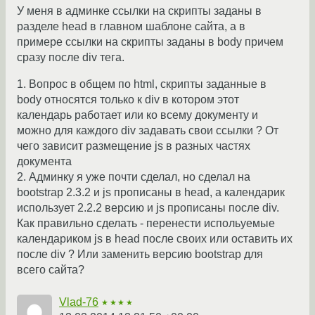
У меня в админке ссылки на скрипты заданы в
разделе head в главном шаблоне сайта, а в
примере ссылки на скрипты заданы в body причем
сразу после div тега.
1. Вопрос в общем по html, скрипты заданные в
body относятся только к div в котором этот
календарь работает или ко всему документу и
можно для каждого div задавать свои ссылки ? От
чего зависит размещение js в разных частях
документа
2. Админку я уже почти сделал, но сделал на
bootstrap 2.3.2 и js прописаны в head, а календарик
использует 2.2.2 версию и js прописаны после div.
Как правильно сделать - перенести испольуемые
календариком js в head после своих или оставить их
после div ? Или заменить версию bootstrap для
всего сайта?
Vlad-76
★★★★