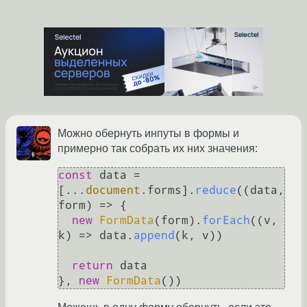
Можно обернуть инпуты в формы и
примерно так собрать их них значения:
const
 data = 
[...
document
.
forms
].
reduce
(
(
data, 
form
) =>
 {

new
FormData
(form).
forEach
(
(
v, 
k
) =>
 data.
append
(k, v))

return
 data

}, 
new
FormData