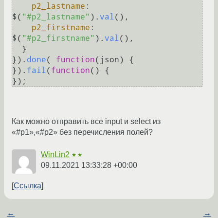
p2_lastname
:       
$(
"#p2_lastname"
).
val
(),

p2_firstname
:      
$(
"#p2_firstname"
).
val
(),

  }

}).
done
( 
function
(
json
) {

}).
fail
(
function
(
) {

Как можно отправить все input и select из
«#p1»,«#p2» без перечисления полей?
WinLin2
★★
09.11.2021 13:33:28 +00:00
Ссылка
←
→