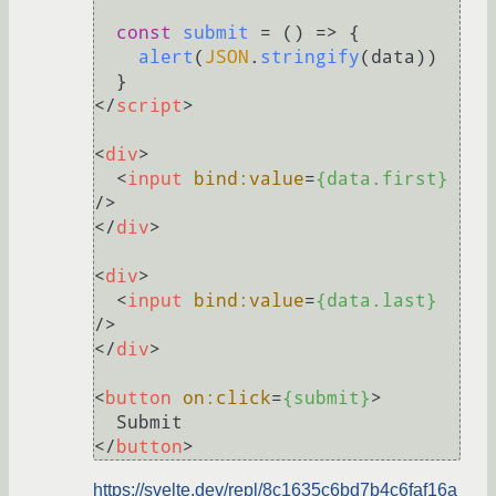
const
submit
 = (
) => {

alert
(
JSON
.
stringify
(data))

</
script
>
<
div
>
<
input
bind:value
=
{data.first}
/>
</
div
>
<
div
>
<
input
bind:value
=
{data.last}
/>
</
div
>
<
button
on:click
=
{submit}
>
</
button
>
https://svelte.dev/repl/8c1635c6bd7b4c6faf16a