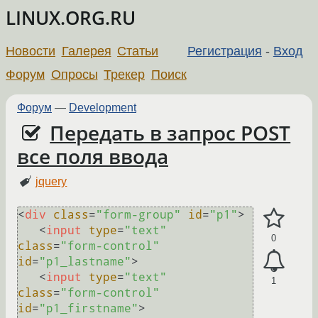
LINUX.ORG.RU
Новости
Галерея
Статьи
Регистрация
-
Вход
Форум
Опросы
Трекер
Поиск
Форум
—
Development
Передать в запрос POST
все поля ввода
jquery
<
div
class
=
"form-group"
id
=
"p1"
>
<
input
type
=
"text"
0
class
=
"form-control"
id
=
"p1_lastname"
>
<
input
type
=
"text"
1
class
=
"form-control"
id
=
"p1_firstname"
>