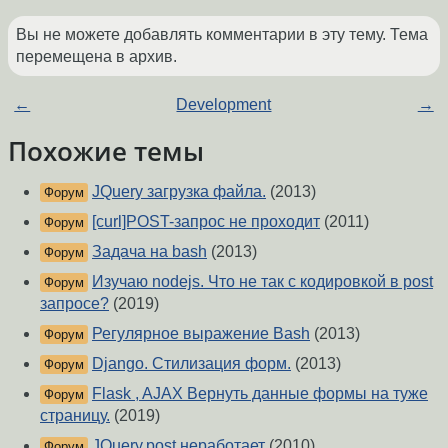
Вы не можете добавлять комментарии в эту тему. Тема
перемещена в архив.
←
Development
→
Похожие темы
JQuery загрузка файла.
(2013)
Форум
[curl]POST-запрос не проходит
(2011)
Форум
Задача на bash
(2013)
Форум
Изучаю nodejs. Что не так с кодировкой в post
Форум
запросе?
(2019)
Регулярное выражение Bash
(2013)
Форум
Django. Стилизация форм.
(2013)
Форум
Flask , AJAX Вернуть данные формы на туже
Форум
страницу.
(2019)
JQuery.post неработает
(2010)
Форум