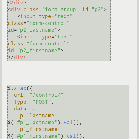
</
div
>
<
div
class
=
"form-group"
id
=
"p2"
>
<
input
type
=
"text"
class
=
"form-control"
id
=
"p2_lastname"
>
<
input
type
=
"text"
class
=
"form-control"
id
=
"p2_firstname"
>
</
div
>
$.
ajax
({

url
: 
"/control/"
,

type
: 
"POST"
,

data
: {

p1_lastname
:       
$(
"#p1_lastname"
).
val
(),

p1_firstname
:      
$(
"#p1_firstname"
).
val
(),
