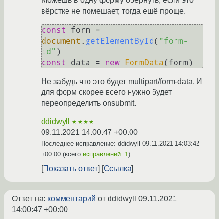
Можешь в одну форму обернуть, если это
вёрстке не помешает, тогда ещё проще.
const
 form = 
document
.
getElementById
(
"form-
id"
const
 data = 
new
FormData
Не забудь что это будет multipart/form-data. И
для форм скорее всего нужно будет
переопределить onsubmit.
ddidwyll
★★★★
09.11.2021 14:00:47 +00:00
Последнее исправление: ddidwyll
09.11.2021 14:03:42
+00:00
(всего
исправлений: 1
)
Показать ответ
Ссылка
Ответ на:
комментарий
от ddidwyll
09.11.2021
14:00:47 +00:00