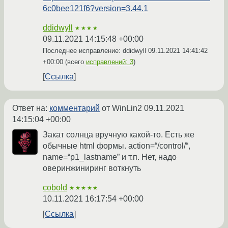
6c0bee121f6?version=3.44.1
ddidwyll
★★★★
09.11.2021 14:15:48 +00:00
Последнее исправление: ddidwyll
09.11.2021 14:41:42
+00:00
(всего
исправлений: 3
)
Ссылка
Ответ на:
комментарий
от WinLin2
09.11.2021
14:15:04 +00:00
Закат солнца вручную какой-то. Есть же
обычные html формы. action=“/control/“,
name=“p1_lastname” и т.п. Нет, надо
оверинжиниринг воткнуть
cobold
★★★★★
10.11.2021 16:17:54 +00:00
Ссылка