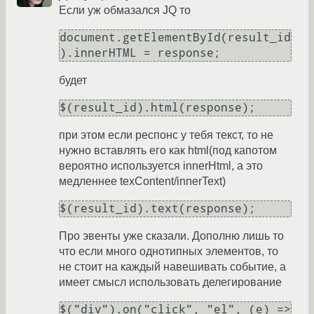
Если уж обмазался JQ то
document.getElementById(result_id
).innerHTML = response;
будет
$(result_id).html(response);
при этом если респонс у тебя текст, то не
нужно вставлять его как html(под капотом
вероятно используется innerHtml, а это
медленнее texContent/innerText)
$(result_id).text(response);
Про эвенты уже сказали. Дополню лишь то
что если много однотипных элементов, то
не стоит на каждый навешивать событие, а
имеет смысл использовать делегирование
$("div").on("click", "el", (e) => 