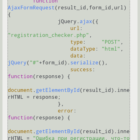
function
AjaxFormRequest
(
result_id,form_id,url
) 
{

                jQuery.
ajax
({

url
:     
"registration_checker.php"
,

type
:     
"POST"
, 

dataType
: 
"html"
,

data
: 
jQuery
(
"#"
+form_id).
serialize
(), 

success
: 
function
(
response
) { 

document
.
getElementById
(result_id).
inne
rHTML
 = response;

                },

error
: 
function
(
response
) { 

document
.
getElementById
(result_id).
inne
rHTML
 = 
"Ошибка при регистрации, что-то 