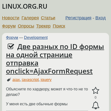
LINUX.ORG.RU
Новости
Галерея
Статьи
Регистрация
-
Вход
Форум
Опросы
Трекер
Поиск
Форум
—
Development
Две разных по ID формы
на одной странице
отправка
onclick=AjaxFormRequest
ajax
,
javascript
,
jquery
Объясните по хардкору, может я что-то не то
делаю?
0
У меня есть две обычные формы