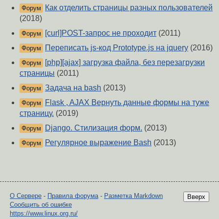
Как отделить страницы разных пользователей
Форум
(2018)
[curl]POST-запрос не проходит
(2011)
Форум
Переписать js-код Prototype.js на jquery
(2016)
Форум
[php][ajax] загрузка файла, без перезагрузки
Форум
страницы
(2011)
Задача на bash
(2013)
Форум
Flask , AJAX Вернуть данные формы на туже
Форум
страницу.
(2019)
Django. Стилизация форм.
(2013)
Форум
Регулярное выражение Bash
(2013)
Форум
О Сервере
-
Правила форума
-
Разметка Markdown
Вверх
Сообщить об ошибке
https://www.linux.org.ru/