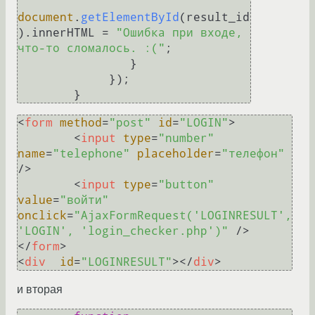
document
.
getElementById
(result_id
).
innerHTML
 = 
"Ошибка при входе, 
что-то сломалось. :("
;

                }

             });

<
form
method
=
"post"
id
=
"LOGIN"
>
<
input
type
=
"number"
name
=
"telephone"
placeholder
=
"телефон"
/>
<
input
type
=
"button"
value
=
"войти"
onclick
=
"AjaxFormRequest('LOGINRESULT', 
'LOGIN', 'login_checker.php')"
 />
</
form
>
<
div
id
=
"LOGINRESULT"
>
</
div
>
и вторая