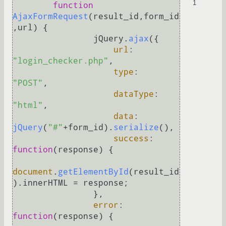
1
function
AjaxFormRequest
(
result_id,form_id
,url
) {

                jQuery.
ajax
({

url
:     
"login_checker.php"
,

type
:     
"POST"
, 

dataType
: 
"html"
,

data
: 
jQuery
(
"#"
+form_id).
serialize
(), 

success
: 
function
(
response
) { 

document
.
getElementById
(result_id
).
innerHTML
 = response;

                },

error
: 
function
(
response
) { 
