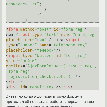
сломалось. :("
;

                }

             });

<
form
method
=
"post"
id
=
"form_reg"
>
имя 
<
input
type
=
"text"
name
=
"name_reg"
placeholder
=
"фио"
 />
 тел 
<
input
type
=
"number"
name
=
"telephone_reg"
placeholder
=
"телефон"
/>
<
input
type
=
"button"
id
=
"form_reg"
value
=
"войти"
onclick
=
"AjaxFormRequest('result_reg', 
'form_reg', 
'registration_checker.php')"
 />
</
form
>
<
div
id
=
"result_reg"
>
</
div
>
Внезапно когда я дописал вторую форму и
протестил её перестала работать первая, начала
почему-то отправлять вторую форму.