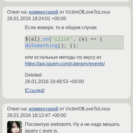
Ответ на:
комментарий
от VictimOfLoveToLinux
26.01.2016 18:24:01 +00:00
Если жквери, то в общем случае
$(el).
on
(
'click'
, 
(
e
) =>
 { 
doSomething
или остальные методы по вкусу из
https://api.jquery.com/category/events/
Deleted
26.01.2016 18:48:53 +00:00
Ссылка
Ответ на:
комментарий
от VictimOfLoveToLinux
26.01.2016 18:12:47 +00:00
Посоветую webstorm. Ну и не надо мешать
jquery c pure js.