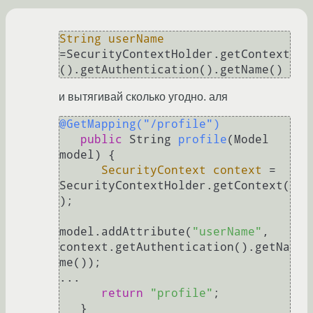
String
userName
=
SecurityContextHolder.getContext
и вытягивай сколько угодно. аля
@GetMapping("/profile")
public
 String 
profile
(Model 
model)
 {

SecurityContext
context
=
SecurityContextHolder.getContext(
);      

model.addAttribute(
"userName"
, 
context.getAuthentication().getNa
me());

...

return
"profile"
;
