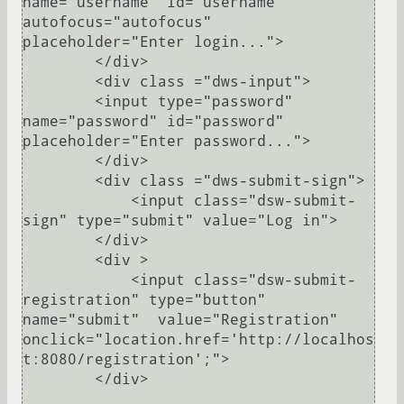
name="username" id="username" 
autofocus="autofocus" 
placeholder="Enter login...">

        </div>

        <div class ="dws-input">

        <input type="password" 
name="password" id="password" 
placeholder="Enter password...">

        </div>

        <div class ="dws-submit-sign">

            <input class="dsw-submit-
sign" type="submit" value="Log in">

        </div>

        <div >

            <input class="dsw-submit-
registration" type="button" 
name="submit"  value="Registration" 
onclick="location.href='http://localhos
t:8080/registration';">

        </div>
