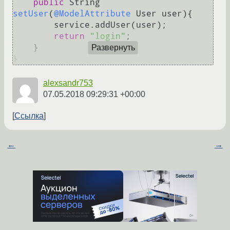
public
 String 
setUser
(
@ModelAttribute
 User user)
{

        service.addUser(user);

return
"login"
;

    }

Развернуть
alexsandr753
07.05.2018 09:29:31 +00:00
Ссылка
←
→