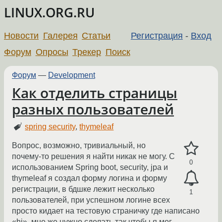
LINUX.ORG.RU
Новости
Галерея
Статьи
Регистрация
-
Вход
Форум
Опросы
Трекер
Поиск
Форум
—
Development
Как отделить страницы
разных пользователей
spring security
,
thymeleaf
Вопрос, возможно, тривиальный, но
почему-то решения я найти никак не могу. С
0
использованием Spring boot, security, jpa и
thymeleaf я создал форму логина и форму
регистрации, в бдшке лежит несколько
1
пользователей, при успешном логине всех
просто кидает на тестовую страничку где написано
«hi», мне же нужно сделать так чтобы я мог