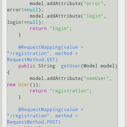
        model.addAttribute(
"error"
, 
error!=
null
);

        model.addAttribute(
"login"
, 
login!=
null
);

return
"login"
;

    }

@RequestMapping(value = 
"/registration", method = 
RequestMethod.GET)
public
 String  
getUser
(Model model)
{

        model.addAttribute(
"newUser"
, 
new
User
());

return
"registration"
;

    }

@RequestMapping(value = 
"/registration", method = 
RequestMethod.POST)