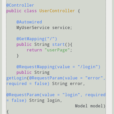
@Controller
public
class
UserController
 {

@Autowired
    MyUserService service;

@GetMapping("/")
public
 String 
start
()
{

return
"userPage"
;

    }

@RequestMapping(value = "/login")
public
 String 
getLogin
(
@RequestParam(value = "error", 
required = false)
 String error,

@RequestParam(value = "login", required 
= false)
 String login,

                           Model model)
{
