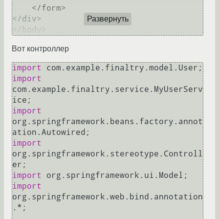
    </form>

</div>

Развернуть
Вот контроллер
import
import
com.example.finaltry.service.MyUserServ
import
org.springframework.beans.factory.annot
import
org.springframework.stereotype.Controll
import
import
org.springframework.web.bind.annotation
.*;
