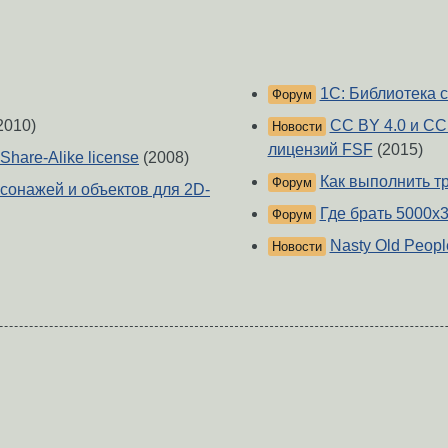
1С: Библиотека 
Форум
2010)
CC BY 4.0 и CC
Новости
лицензий FSF
(2015)
Share-Alike license
(2008)
Как выполнить т
Форум
сонажей и объектов для 2D-
Где брать 5000x3
Форум
Nasty Old Peop
Новости