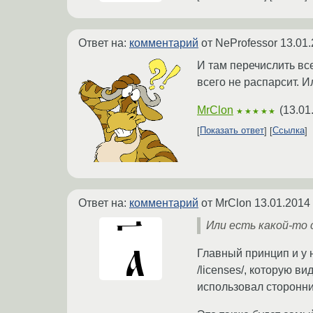
Ответ на:
комментарий
от NeProfessor
13.01.
И там перечислить все
всего не распарсит. И
MrClon
(
13.01
★★★★★
Показать ответ
Ссылка
Ответ на:
комментарий
от MrClon
13.01.2014
Или есть какой-то
Главный принцип и у н
/licenses/, которую в
использовал сторонн