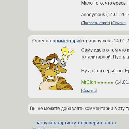
Мало того, что ересь,
anonymous
(
14.01.201
Показать ответ
Ссылка
Ответ на:
комментарий
от anonymous
14.01.
Саму идею о том что 
тоталитарной. Пусть 
Ну а если серьёзно. Е
MrClon
(
14.01
★★★★★
Ссылка
Вы не можете добавлять комментарии в эту т
загрузить картинку + проверить хэш +
←