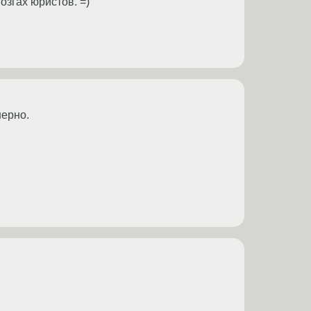
озгах юристов. =)
шерно.