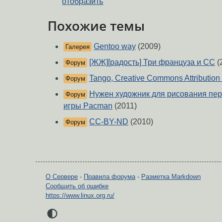
отобразить
Похожие темы
Gentoo way
(2009)
Галерея
[ЖЖ][радость] Три француза и СС
(
Форум
Tango, Creative Commons Attribution 
Форум
Нужен художник для рисования пер
Форум
игры Pacman
(2011)
CC-BY-ND
(2010)
Форум
О Сервере
-
Правила форума
-
Разметка Markdown
Сообщить об ошибке
https://www.linux.org.ru/