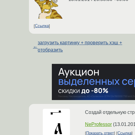
Ссылка
загрузить картинку + проверить хэш +
←
отобразить
Создай отдельную ст
NeProfessor
(
13.01.20
Показать ответ
Ссылка