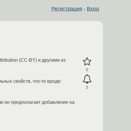
Регистрация
-
Вход
ibution (CC-BY) и другими из
0
ьных свойств, что-то вроде:
2
маю он предполагает добавление на