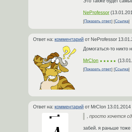
Это также будет самы
NeProfessor
(
13.01.20
Показать ответ
Ссылка
Ответ на:
комментарий
от NeProfessor
13.01.
Домогаться-то никто н
MrClon
(
13.01
★★★★★
Показать ответ
Ссылка
Ответ на:
комментарий
от MrClon
13.01.2014
, просто хочется с
забей. я раньше тоже 