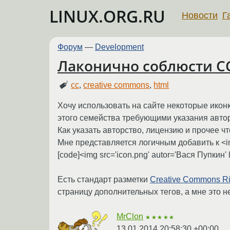
LINUX.ORG.RU
Новости
Г
Форум
—
Development
Лаконично соблюсти C
cc
,
creative commons
,
html
Хочу использовать на сайте некоторые иконк
этого семейства требующими указания авто
Как указать авторство, лицензию и прочее ч
Мне представляется логичным добавить к <im
[code]<img src='icon.png' autor='Вася Пупкин' 
Есть стандарт разметки
Creative Commons Ri
страницу дополнительных тегов, а мне это н
MrClon
★★★★★
13.01.2014 20:58:30 +00:00