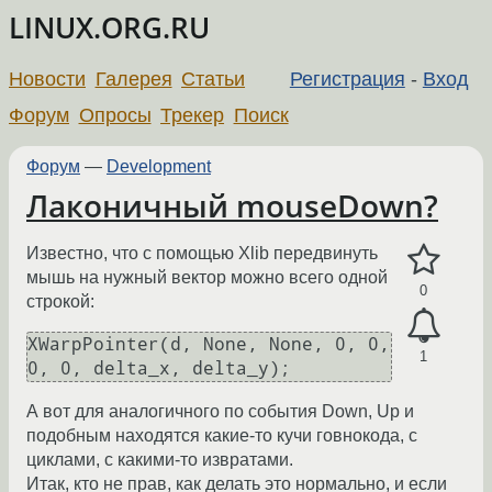
LINUX.ORG.RU
Новости
Галерея
Статьи
Регистрация
-
Вход
Форум
Опросы
Трекер
Поиск
Форум
—
Development
Лаконичный mouseDown?
Известно, что с помощью Xlib передвинуть
мышь на нужный вектор можно всего одной
0
строкой:
XWarpPointer(d, None, None, 0, 0, 
1
0, 0, delta_x, delta_y);
А вот для аналогичного по события Down, Up и
подобным находятся какие-то кучи говнокода, с
циклами, с какими-то извратами.
Итак, кто не прав, как делать это нормально, и если