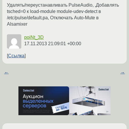
Удалять/переустанавливать PulseAudio, ,Добавлять
tsched=0 к load-module module-udev-detect в
/etc/pulse/default.pa, Отключать Auto-Mute в
Alsamixer
poiNt_3D
17.11.2013 21:09:01 +00:00
Ссылка
←
→