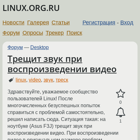
LINUX.ORG.RU
Новости
Галерея
Статьи
Регистрация
-
Вход
Форум
Опросы
Трекер
Поиск
Форум
—
Desktop
Трещит звук при
воспроизведении видео
linux
,
video
,
звук
,
треск
Здравствуйте, уважаемое сообщество
пользователей Linux! После
0
многочисленных безуспешных попыток
справиться с проблемой самостоятельно,
решил написать сюда. Ситуация такая: на
1
ноутбуке (Asus F3J) трещит звук при
воспроизведении видео. При воспроизведении
видео в оригинальном размере проблем