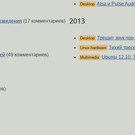
Alsa и Pulse Aud
Desktop
2013
изведения
(17 комментариев)
Трещит звук при
Desktop
Тихий трес
Linux-hardware
лей
(49 комментариев)
Ubuntu 12.10. 
Multimedia
ев)