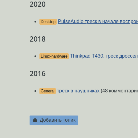
2020
PulseAudio треск в начале воспро
Desktop
2018
Thinkpad T430, треск дроссе
Linux-hardware
2016
треск в наушниках
(48 комментари
General
Добавить топик