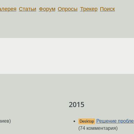
алерея
Статьи
Форум
Опросы
Трекер
Поиск
2015
риев)
Решение пробле
Desktop
(74 комментария)