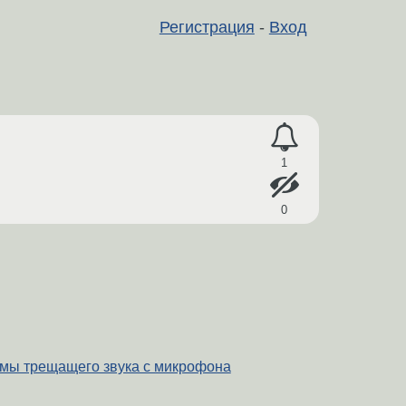
Регистрация
-
Вход
1
0
мы трещащего звука c микрофона