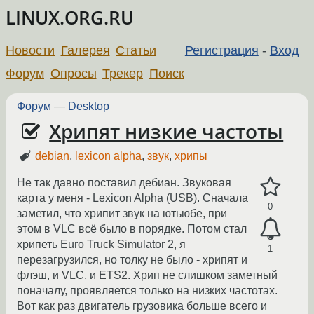
LINUX.ORG.RU
Новости
Галерея
Статьи
Регистрация
-
Вход
Форум
Опросы
Трекер
Поиск
Форум
—
Desktop
Хрипят низкие частоты
debian
,
lexicon alpha
,
звук
,
хрипы
Не так давно поставил дебиан. Звуковая
карта у меня - Lexicon Alpha (USB). Сначала
0
заметил, что хрипит звук на ютьюбе, при
этом в VLC всё было в порядке. Потом стал
хрипеть Euro Truck Simulator 2, я
1
перезагрузился, но толку не было - хрипят и
флэш, и VLC, и ETS2. Хрип не слишком заметный
поначалу, проявляется только на низких частотах.
Вот как раз двигатель грузовика больше всего и