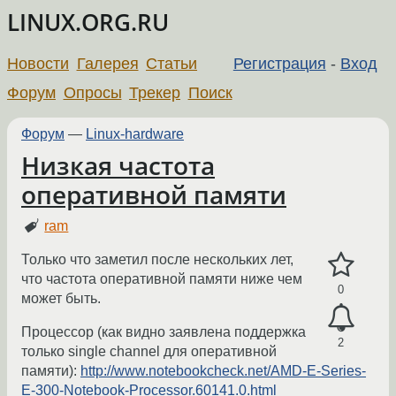
LINUX.ORG.RU
Новости
Галерея
Статьи
Регистрация
-
Вход
Форум
Опросы
Трекер
Поиск
Форум
—
Linux-hardware
Низкая частота
оперативной памяти
ram
Только что заметил после нескольких лет,
что частота оперативной памяти ниже чем
0
может быть.
Процессор (как видно заявлена поддержка
2
только single channel для оперативной
памяти):
http://www.notebookcheck.net/AMD-E-Series-
E-300-Notebook-Processor.60141.0.html