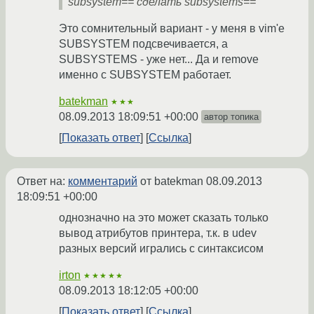
subsystem== сделать subsystems==
Это сомнительный вариант - у меня в vim'e
SUBSYSTEM подсвечивается, а
SUBSYSTEMS - уже нет... Да и remove
именно с SUBSYSTEM работает.
batekman
★★★
08.09.2013 18:09:51 +00:00
автор топика
Показать ответ
Ссылка
Ответ на:
комментарий
от batekman
08.09.2013
18:09:51 +00:00
однозначно на это может сказать только
вывод атрибутов принтера, т.к. в udev
разных версий игрались с синтаксисом
irton
★★★★★
08.09.2013 18:12:05 +00:00
Показать ответ
Ссылка