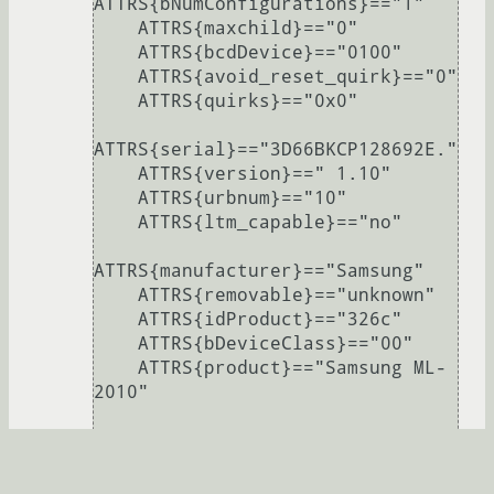
ATTRS{bNumConfigurations}=="1"

    ATTRS{maxchild}=="0"

    ATTRS{bcdDevice}=="0100"

    ATTRS{avoid_reset_quirk}=="0"

    ATTRS{quirks}=="0x0"

ATTRS{serial}=="3D66BKCP128692E."

    ATTRS{version}==" 1.10"

    ATTRS{urbnum}=="10"

    ATTRS{ltm_capable}=="no"

ATTRS{manufacturer}=="Samsung"

    ATTRS{removable}=="unknown"

    ATTRS{idProduct}=="326c"

    ATTRS{bDeviceClass}=="00"

    ATTRS{product}=="Samsung ML-
2010"

  looking at parent device 
'/devices/pci0000:00/0000:00:1d.0
/usb2/2-1':
