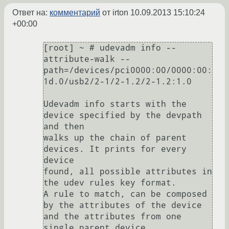
Ответ на:
комментарий
от irton
10.09.2013 15:10:24
+00:00
[root] ~ # udevadm info --
attribute-walk --
path=/devices/pci0000:00/0000:00:
1d.0/usb2/2-1/2-1.2/2-1.2:1.0

Udevadm info starts with the 
device specified by the devpath 
and then

walks up the chain of parent 
devices. It prints for every 
device

found, all possible attributes in 
the udev rules key format.

A rule to match, can be composed 
by the attributes of the device

and the attributes from one 
single parent device.
