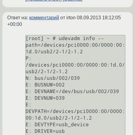
Ответ на:
комментарий
от irton
08.09.2013 18:12:05
+00:00
[root] ~ # udevadm info --
path=/devices/pci0000:00/0000:00:
1d.0/usb2/2-1/2-1.2

P: 
/devices/pci0000:00/0000:00:1d.0/
usb2/2-1/2-1.2

N: bus/usb/002/039

E: BUSNUM=002

E: DEVNAME=/dev/bus/usb/002/039

E: DEVNUM=039

E: 
DEVPATH=/devices/pci0000:00/0000:
00:1d.0/usb2/2-1/2-1.2

E: DEVTYPE=usb_device

E: DRIVER=usb
