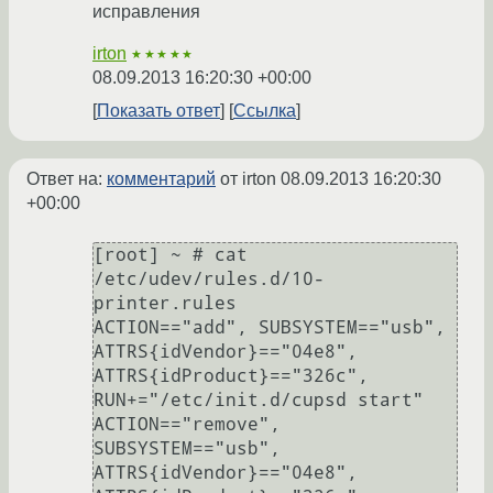
исправления
irton
★★★★★
08.09.2013 16:20:30 +00:00
Показать ответ
Ссылка
Ответ на:
комментарий
от irton
08.09.2013 16:20:30
+00:00
[root] ~ # cat 
/etc/udev/rules.d/10-
printer.rules 

ACTION=="add", SUBSYSTEM=="usb", 
ATTRS{idVendor}=="04e8", 
ATTRS{idProduct}=="326c", 
RUN+="/etc/init.d/cupsd start"

ACTION=="remove", 
SUBSYSTEM=="usb", 
ATTRS{idVendor}=="04e8", 