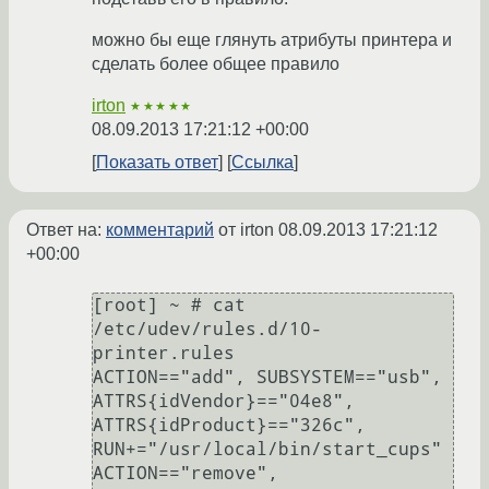
можно бы еще глянуть атрибуты принтера и
сделать более общее правило
irton
★★★★★
08.09.2013 17:21:12 +00:00
Показать ответ
Ссылка
Ответ на:
комментарий
от irton
08.09.2013 17:21:12
+00:00
[root] ~ # cat 
/etc/udev/rules.d/10-
printer.rules 

ACTION=="add", SUBSYSTEM=="usb", 
ATTRS{idVendor}=="04e8", 
ATTRS{idProduct}=="326c", 
RUN+="/usr/local/bin/start_cups"

ACTION=="remove", 