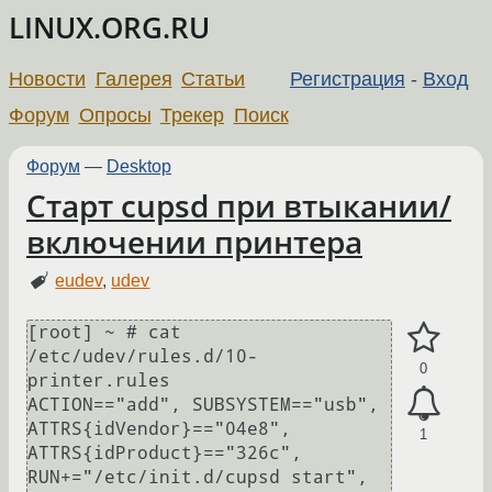
LINUX.ORG.RU
Новости
Галерея
Статьи
Регистрация
-
Вход
Форум
Опросы
Трекер
Поиск
Форум
—
Desktop
Старт cupsd при втыкании/
включении принтера
eudev
,
udev
[root] ~ # cat 
/etc/udev/rules.d/10-
0
printer.rules 

ACTION=="add", SUBSYSTEM=="usb", 
ATTRS{idVendor}=="04e8", 
1
ATTRS{idProduct}=="326c", 
RUN+="/etc/init.d/cupsd start", 