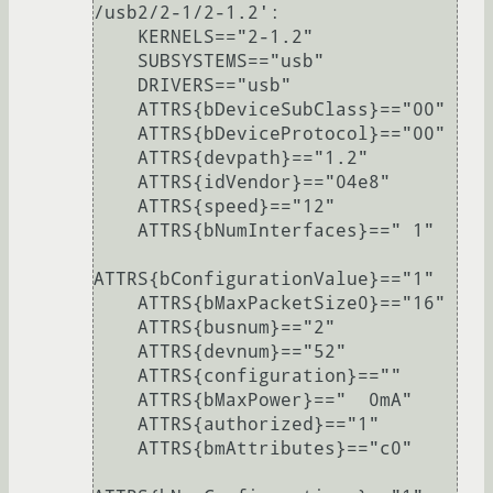
/usb2/2-1/2-1.2':

    KERNELS=="2-1.2"

    SUBSYSTEMS=="usb"

    DRIVERS=="usb"

    ATTRS{bDeviceSubClass}=="00"

    ATTRS{bDeviceProtocol}=="00"

    ATTRS{devpath}=="1.2"

    ATTRS{idVendor}=="04e8"

    ATTRS{speed}=="12"

    ATTRS{bNumInterfaces}==" 1"

ATTRS{bConfigurationValue}=="1"

    ATTRS{bMaxPacketSize0}=="16"

    ATTRS{busnum}=="2"

    ATTRS{devnum}=="52"

    ATTRS{configuration}==""

    ATTRS{bMaxPower}=="  0mA"

    ATTRS{authorized}=="1"

    ATTRS{bmAttributes}=="c0"
