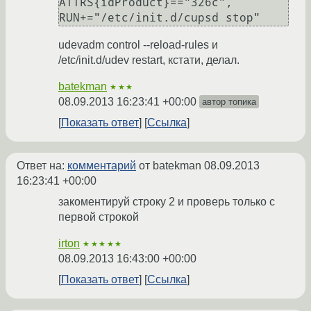
ATTRS{idProduct}=="326c", 
RUN+="/etc/init.d/cupsd stop"
udevadm control --reload-rules и
/etc/init.d/udev restart, кстати, делал.
batekman
★★★
08.09.2013 16:23:41 +00:00
автор топика
Показать ответ
Ссылка
Ответ на:
комментарий
от batekman
08.09.2013
16:23:41 +00:00
закоментируй строку 2 и проверь только с
первой строкой
irton
★★★★★
08.09.2013 16:43:00 +00:00
Показать ответ
Ссылка