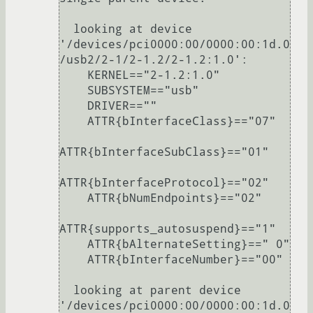
  looking at device 
'/devices/pci0000:00/0000:00:1d.0
/usb2/2-1/2-1.2/2-1.2:1.0':

    KERNEL=="2-1.2:1.0"

    SUBSYSTEM=="usb"

    DRIVER==""

    ATTR{bInterfaceClass}=="07"

ATTR{bInterfaceSubClass}=="01"

ATTR{bInterfaceProtocol}=="02"

    ATTR{bNumEndpoints}=="02"

ATTR{supports_autosuspend}=="1"

    ATTR{bAlternateSetting}==" 0"

    ATTR{bInterfaceNumber}=="00"

  looking at parent device 
'/devices/pci0000:00/0000:00:1d.0