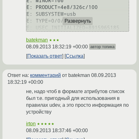
E: MINOR=166

E: PRODUCT=4e8/326c/100

E: SUBSYSTEM=usb

E: TYPE=0/0/0

Развернуть
E: USEC_INITIALIZED=8915965185
batekman
★★★
08.09.2013 18:32:19 +00:00
автор топика
Показать ответ
Ссылка
Ответ на:
комментарий
от batekman
08.09.2013
18:32:19 +00:00
не, надо чтоб в формате атрибутов список
был т.е. пригодный для использования в
правилах udev, а это просто информация по
устройству
irton
★★★★★
08.09.2013 18:37:46 +00:00