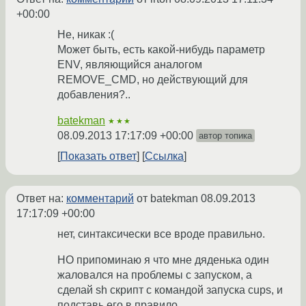
+00:00
Не, никак :(
Может быть, есть какой-нибудь параметр
ENV, являющийся аналогом
REMOVE_CMD, но действующий для
добавления?..
batekman
★★★
08.09.2013 17:17:09 +00:00
автор топика
Показать ответ
Ссылка
Ответ на:
комментарий
от batekman
08.09.2013
17:17:09 +00:00
нет, синтаксически все вроде правильно.
НО припоминаю я что мне дяденька один
жаловался на проблемы с запуском, а
сделай sh скрипт с командой запуска cups, и
подставь его в правило.