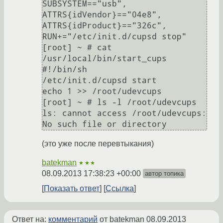
SUBSYSTEM=="usb", 
ATTRS{idVendor}=="04e8", 
ATTRS{idProduct}=="326c", 
RUN+="/etc/init.d/cupsd stop"

[root] ~ # cat 
/usr/local/bin/start_cups 

#!/bin/sh

/etc/init.d/cupsd start

echo 1 >> /root/udevcups

[root] ~ # ls -l /root/udevcups

ls: cannot access /root/udevcups: 
No such file or directory
(это уже после перевтыкания)
batekman
★★★
08.09.2013 17:38:23 +00:00
автор топика
Показать ответ
Ссылка
Ответ на:
комментарий
от batekman
08.09.2013