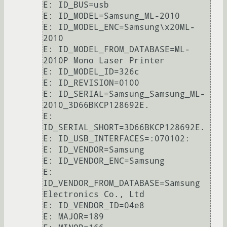
E: ID_BUS=usb

E: ID_MODEL=Samsung_ML-2010

E: ID_MODEL_ENC=Samsung\x20ML-
2010

E: ID_MODEL_FROM_DATABASE=ML-
2010P Mono Laser Printer

E: ID_MODEL_ID=326c

E: ID_REVISION=0100

E: ID_SERIAL=Samsung_Samsung_ML-
2010_3D66BKCP128692E.

E: 
ID_SERIAL_SHORT=3D66BKCP128692E.

E: ID_USB_INTERFACES=:070102:

E: ID_VENDOR=Samsung

E: ID_VENDOR_ENC=Samsung

E: 
ID_VENDOR_FROM_DATABASE=Samsung 
Electronics Co., Ltd

E: ID_VENDOR_ID=04e8

E: MAJOR=189
