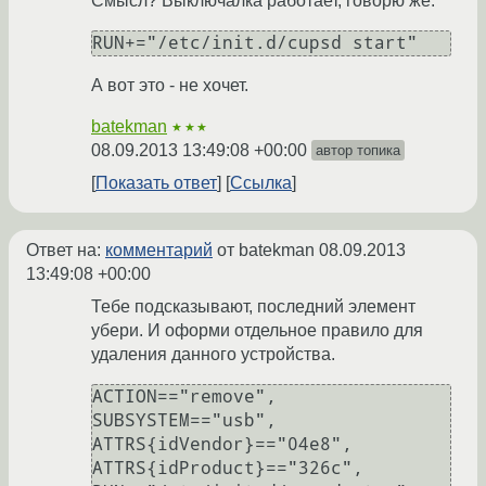
Смысл? Выключалка работает, говорю же.
RUN+="/etc/init.d/cupsd start"
А вот это - не хочет.
batekman
★★★
08.09.2013 13:49:08 +00:00
автор топика
Показать ответ
Ссылка
Ответ на:
комментарий
от batekman
08.09.2013
13:49:08 +00:00
Тебе подсказывают, последний элемент
убери. И оформи отдельное правило для
удаления данного устройства.
ACTION=="remove", 
SUBSYSTEM=="usb", 
ATTRS{idVendor}=="04e8", 
ATTRS{idProduct}=="326c", 