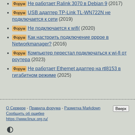
Не работает Ralink 3070 в Debian 9
(2017)
Форум
USB адаптер TP-Link TL-WN722N не
Форум
подключается к сети
(2019)
Не подключается к wifi(
(2020)
Форум
Как настроить подключение pppoe в
Форум
Networkmanager?
(2016)
Компьютер перестал подключаться к wi-fi от
Форум
роутера
(2023)
Не работает Ethernet адаптер на rtl8153 в
Форум
гигабитном режиме
(2025)
О Сервере
-
Правила форума
-
Разметка Markdown
Вверх
Сообщить об ошибке
https://www.linux.org.ru/