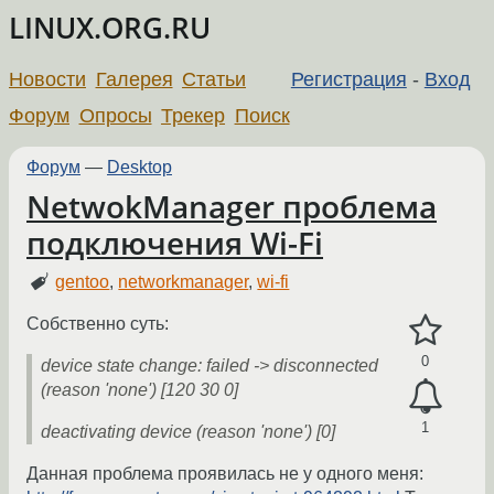
LINUX.ORG.RU
Новости
Галерея
Статьи
Регистрация
-
Вход
Форум
Опросы
Трекер
Поиск
Форум
—
Desktop
NetwokManager проблема
подключения Wi-Fi
gentoo
,
networkmanager
,
wi-fi
Собственно суть:
0
device state change: failed -> disconnected
(reason 'none') [120 30 0]
1
deactivating device (reason 'none') [0]
Данная проблема проявилась не у одного меня: