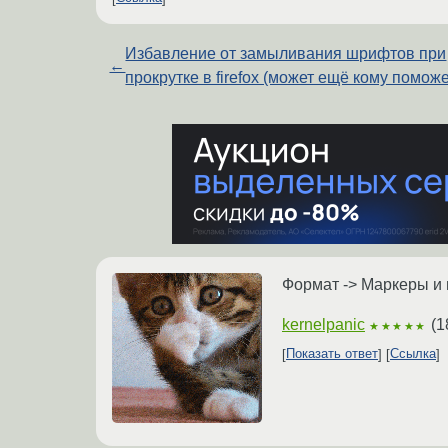
Избавление от замыливания шрифтов при
←
прокрутке в firefox (может ещё кому поможе
Формат -> Маркеры и 
kernelpanic
(
1
★★★★★
Показать ответ
Ссылка