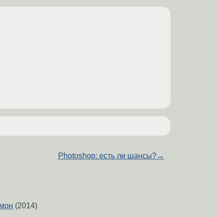
Photoshop: есть ли шансы?
→
емон
(2014)