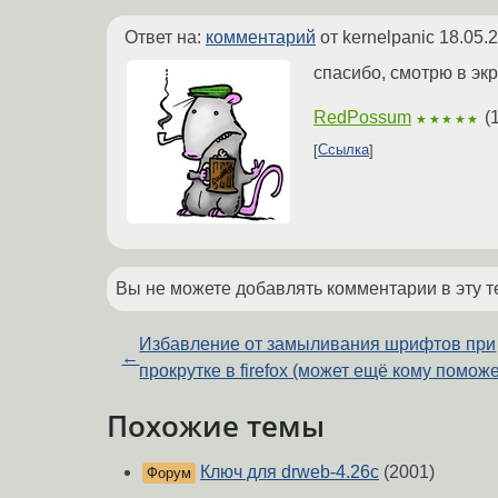
Ответ на:
комментарий
от kernelpanic
18.05.
спасибо, смотрю в эк
RedPossum
(
★★★★★
Ссылка
Вы не можете добавлять комментарии в эту т
Избавление от замыливания шрифтов при
←
прокрутке в firefox (может ещё кому поможе
Похожие темы
Ключ для drweb-4.26c
(2001)
Форум