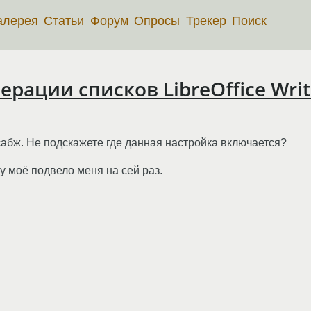
алерея
Статьи
Форум
Опросы
Трекер
Поиск
ерации списков LibreOffice Writ
сабж. Не подскажете где данная настройка включается?
у моё подвело меня на сей раз.