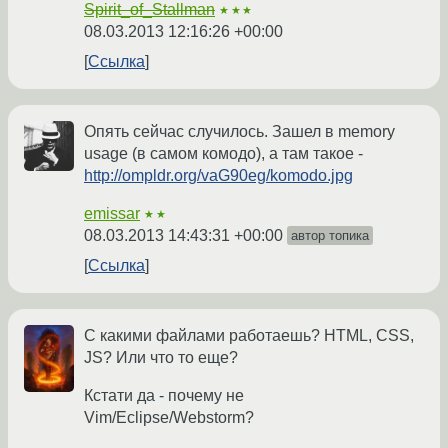
Spirit_of_Stallman
★★★
08.03.2013 12:16:26 +00:00
Ссылка
Опять сейчас случилось. Зашел в memory
usage (в самом комодо), а там такое -
http://ompldr.org/vaG90eg/komodo.jpg
emissar
★★
08.03.2013 14:43:31 +00:00
автор топика
Ссылка
С какими файлами работаешь? HTML, CSS,
JS? Или что то еще?
Кстати да - почему не
Vim/Eclipse/Webstorm?