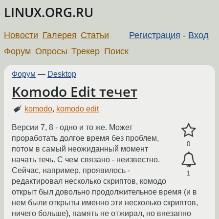
LINUX.ORG.RU
Новости
Галерея
Статьи
Регистрация
-
Вход
Форум
Опросы
Трекер
Поиск
Форум
—
Desktop
Komodo Edit течет
komodo
,
komodo edit
Версии 7, 8 - одно и то же. Может
проработать долгое время без проблем,
0
потом в самый неожиданный момент
начать течь. С чем связано - неизвестно.
Сейчас, например, проявилось -
1
редактировал несколько скриптов, комодо
открыт был довольно продолжительное время (и в
нем были открыты именно эти несколько скриптов,
ничего больше), память не отжирал, но внезапно