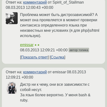
Ответ на:
комментарий
от Spirit_of_Stallman
08.03.2013 12:00:43 +00:00
Проблема может быть дистрозависимой? А
может она проявляется в момент проверки
синтаксиса определенного языка при
неизвестных мне условиях (я для php/js/html
использую).
emissar
★★
08.03.2013 12:09:21 +00:00
автор топика
Показать ответ
Ссылка
Ответ на:
комментарий
от emissar
08.03.2013
12:09:21 +00:00
Дистр ни к чему, они все зависимости с
собой несут.
За язык более вероятно. У меня bash &
ruby.