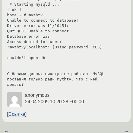
 * Starting mysqld ...                                                    
[ ok ]

home ~ # mythtv

Unable to connect to database!

Driver error was [1/1045]:

QMYSQL3: Unable to connect

Database error was:

Access denied for user: 
'mythtv@localhost' (Using password: YES)

couldn't open db

С базами данных никогда не работал. MySQL 
поставил только ради mythtv. Что с ней 
делать?
anonymous
24.04.2005 10:20:28 +00:00
Ссылка
←
→