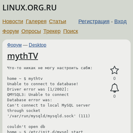
LINUX.ORG.RU
Новости
Галерея
Статьи
Регистрация
-
Вход
Форум
Опросы
Трекер
Поиск
Форум
—
Desktop
mythTV
Что-то никак не могу настроить сабж:

home ~ $ mythtv

0
Unable to connect to database!

Driver error was [1/2002]:

QMYSQL3: Unable to connect

0
Database error was:

Can't connect to local MySQL server 
through socket 
'/var/run/mysqld/mysqld.sock' (111)

couldn't open db

home ~ $ /etc/init.d/mysql start
