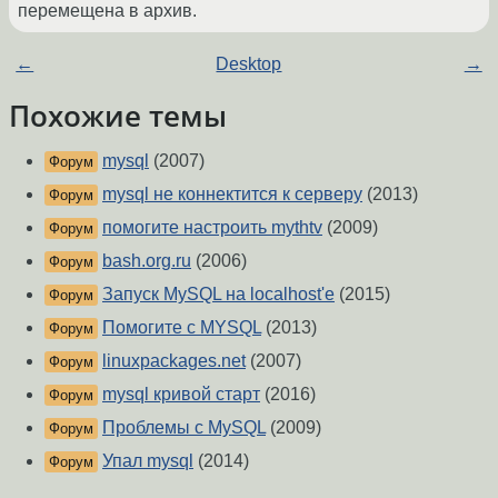
перемещена в архив.
←
Desktop
→
Похожие темы
mysql
(2007)
Форум
mysql не коннектится к серверу
(2013)
Форум
помогите настроить mythtv
(2009)
Форум
bash.org.ru
(2006)
Форум
Запуск MySQL на localhost'е
(2015)
Форум
Помогите с MYSQL
(2013)
Форум
linuxpackages.net
(2007)
Форум
mysql кривой старт
(2016)
Форум
Проблемы с MySQL
(2009)
Форум
Упал mysql
(2014)
Форум