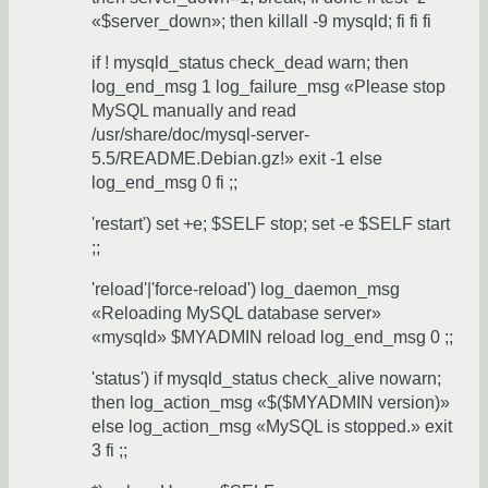
«$server_down»; then killall -9 mysqld; fi fi fi
if ! mysqld_status check_dead warn; then
log_end_msg 1 log_failure_msg «Please stop
MySQL manually and read
/usr/share/doc/mysql-server-
5.5/README.Debian.gz!» exit -1 else
log_end_msg 0 fi ;;
'restart') set +e; $SELF stop; set -e $SELF start
;;
'reload'|'force-reload') log_daemon_msg
«Reloading MySQL database server»
«mysqld» $MYADMIN reload log_end_msg 0 ;;
'status') if mysqld_status check_alive nowarn;
then log_action_msg «$($MYADMIN version)»
else log_action_msg «MySQL is stopped.» exit
3 fi ;;