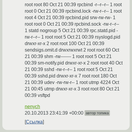
root root 80 Oct 21 00:39 rpcbind -r--r--r-- 1 root
root 0 Oct 21 00:39 rpcbind.lock -rw-r--r-- 1 root
root 4 Oct 21 00:39 rpcbind.pid srw-rw-rw- 1
root root 0 Oct 21 00:39 rpcbind.sock -rw-r--r--
1 statd nogroup 5 Oct 21 00:39 rpc.statd.pid -
rw-r--r-- 1 root root 5 Oct 21 00:39 rsyslogd.pid
drwxr-xr-x 2 root root 100 Oct 21 00:39
sendsigs.omit.d drwxrwxrwt 2 root root 60 Oct
21 00:39 shm -rw------- 1 root root 5 Oct 21
00:39 sm-notify.pid drwxr-xr-x 2 root root 40 Oct
21 00:39 sshd -rw-r--r-- 1 root root 5 Oct 21
00:39 sshd.pid drwxr-xr-x 7 root root 180 Oct
21 00:39 udev -rw-rw-r-- 1 root utmp 4224 Oct
21 00:45 utmp drwxr-xr-x 3 root root 80 Oct 21
00:39 vsftpd
nenych
20.10.2013 23:41:39 +00:00
автор топика
Ссылка