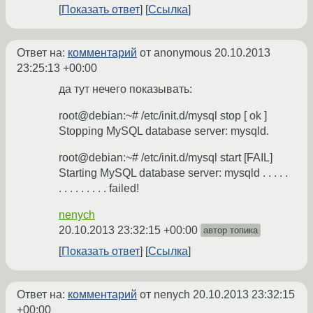
Показать ответ
Ссылка
Ответ на:
комментарий
от anonymous
20.10.2013
23:25:13 +00:00
да тут нечего показывать:
root@debian:~# /etc/init.d/mysql stop [ ok ]
Stopping MySQL database server: mysqld.
root@debian:~# /etc/init.d/mysql start [FAIL]
Starting MySQL database server: mysqld . . . . .
. . . . . . . . . failed!
nenych
20.10.2013 23:32:15 +00:00
автор топика
Показать ответ
Ссылка
Ответ на:
комментарий
от nenych
20.10.2013 23:32:15
+00:00