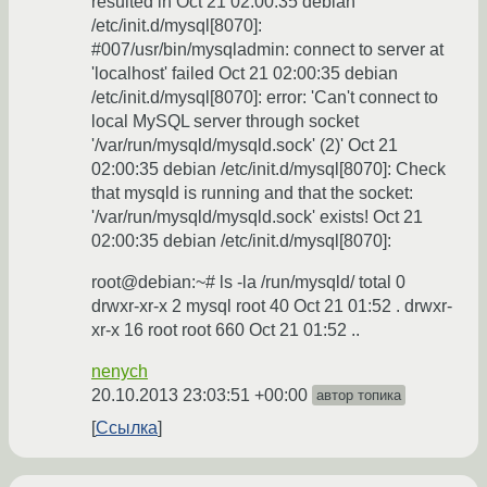
resulted in Oct 21 02:00:35 debian
/etc/init.d/mysql[8070]:
#007/usr/bin/mysqladmin: connect to server at
'localhost' failed Oct 21 02:00:35 debian
/etc/init.d/mysql[8070]: error: 'Can't connect to
local MySQL server through socket
'/var/run/mysqld/mysqld.sock' (2)' Oct 21
02:00:35 debian /etc/init.d/mysql[8070]: Check
that mysqld is running and that the socket:
'/var/run/mysqld/mysqld.sock' exists! Oct 21
02:00:35 debian /etc/init.d/mysql[8070]:
root@debian:~# ls -la /run/mysqld/ total 0
drwxr-xr-x 2 mysql root 40 Oct 21 01:52 . drwxr-
xr-x 16 root root 660 Oct 21 01:52 ..
nenych
20.10.2013 23:03:51 +00:00
автор топика
Ссылка