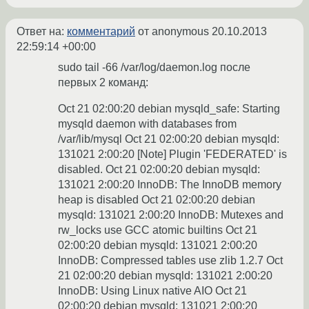
Ответ на:
комментарий
от anonymous
20.10.2013
22:59:14 +00:00
sudo tail -66 /var/log/daemon.log после
первых 2 команд:
Oct 21 02:00:20 debian mysqld_safe: Starting
mysqld daemon with databases from
/var/lib/mysql Oct 21 02:00:20 debian mysqld:
131021 2:00:20 [Note] Plugin 'FEDERATED' is
disabled. Oct 21 02:00:20 debian mysqld:
131021 2:00:20 InnoDB: The InnoDB memory
heap is disabled Oct 21 02:00:20 debian
mysqld: 131021 2:00:20 InnoDB: Mutexes and
rw_locks use GCC atomic builtins Oct 21
02:00:20 debian mysqld: 131021 2:00:20
InnoDB: Compressed tables use zlib 1.2.7 Oct
21 02:00:20 debian mysqld: 131021 2:00:20
InnoDB: Using Linux native AIO Oct 21
02:00:20 debian mysqld: 131021 2:00:20