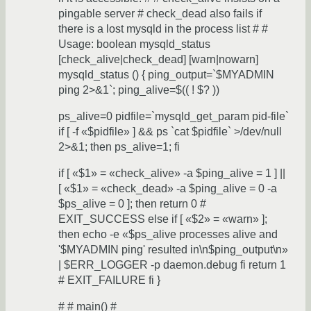
pingable server # check_dead also fails if
there is a lost mysqld in the process list # #
Usage: boolean mysqld_status
[check_alive|check_dead] [warn|nowarn]
mysqld_status () { ping_output=`$MYADMIN
ping 2>&1`; ping_alive=$(( ! $? ))
ps_alive=0 pidfile=`mysqld_get_param pid-file`
if [ -f «$pidfile» ] && ps `cat $pidfile` >/dev/null
2>&1; then ps_alive=1; fi
if [ «$1» = «check_alive» -a $ping_alive = 1 ] ||
[ «$1» = «check_dead» -a $ping_alive = 0 -a
$ps_alive = 0 ]; then return 0 #
EXIT_SUCCESS else if [ «$2» = «warn» ];
then echo -e «$ps_alive processes alive and
'$MYADMIN ping' resulted in\n$ping_output\n»
| $ERR_LOGGER -p daemon.debug fi return 1
# EXIT_FAILURE fi }
# # main() #