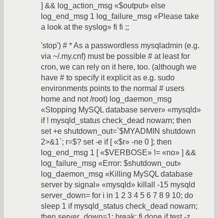
] && log_action_msg «$output» else
log_end_msg 1 log_failure_msg «Please take
a look at the syslog» fi fi ;;
'stop') # * As a passwordless mysqladmin (e.g.
via ~/.my.cnf) must be possible # at least for
cron, we can rely on it here, too. (although we
have # to specify it explicit as e.g. sudo
environments points to the normal # users
home and not /root) log_daemon_msg
«Stopping MySQL database server» «mysqld»
if ! mysqld_status check_dead nowarn; then
set +e shutdown_out=`$MYADMIN shutdown
2>&1`; r=$? set -e if [ «$r» -ne 0 ]; then
log_end_msg 1 [ «$VERBOSE» != «no» ] &&
log_failure_msg «Error: $shutdown_out»
log_daemon_msg «Killing MySQL database
server by signal» «mysqld» killall -15 mysqld
server_down= for i in 1 2 3 4 5 6 7 8 9 10; do
sleep 1 if mysqld_status check_dead nowarn;
then server_down=1; break; fi done if test -z