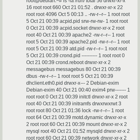
root@debian:~# ls -la /run/ total 56 drwxr-xr-x
16 root root 660 Oct 21 01:52 . drwxr-xr-x 22
root root 4096 Oct 5 00:13 .. -rw-r--r-- 1 root root
5 Oct 21 00:39 acpid.pid srw-rw-rw- 1 root root
0 Oct 21 00:39 acpid.socket drwxr-xr-x 2 root
root 40 Oct 21 00:39 apache2 -rw-r--r-- 1 root
root 5 Oct 21 00:39 apache2.pid -rw-r--r-- 1 root
root 5 Oct 21 00:39 atd.pid -rw-r--r-- 1 root root
5 Oct 21 00:39 crond.pid ---------- 1 root root 0
Oct 21 00:39 crond.reboot drwxr-xr-x 2
messagebus messagebus 80 Oct 21 00:39
dbus -rw-r--r-- 1 root root 5 Oct 21 00:39
dhclient.eth0.pid drwxr-x--- 2 Debian-exim
Debian-exim 40 Oct 21 00:40 exim4 prw------- 1
root root 0 Oct 21 00:39 initctl drwxr-xr-x 2 root
root 40 Oct 21 00:39 initramfs drwxrwxrwt 3
root root 80 Oct 21 01:36 lock -rw-r--r-- 1 root
root 64 Oct 21 00:39 motd.dynamic drwxr-xr-x
2 root root 60 Oct 21 00:39 mount drwxr-xr-x 2
mysql root 40 Oct 21 01:52 mysqld drwxr-xr-x 2
root root 60 Oct 21 00:39 network drwxr-xr-x 2