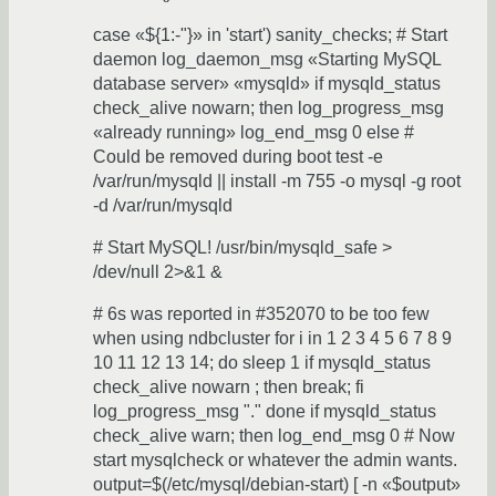
case «${1:-"}» in 'start') sanity_checks; # Start
daemon log_daemon_msg «Starting MySQL
database server» «mysqld» if mysqld_status
check_alive nowarn; then log_progress_msg
«already running» log_end_msg 0 else #
Could be removed during boot test -e
/var/run/mysqld || install -m 755 -o mysql -g root
-d /var/run/mysqld
# Start MySQL! /usr/bin/mysqld_safe >
/dev/null 2>&1 &
# 6s was reported in #352070 to be too few
when using ndbcluster for i in 1 2 3 4 5 6 7 8 9
10 11 12 13 14; do sleep 1 if mysqld_status
check_alive nowarn ; then break; fi
log_progress_msg "." done if mysqld_status
check_alive warn; then log_end_msg 0 # Now
start mysqlcheck or whatever the admin wants.
output=$(/etc/mysql/debian-start) [ -n «$output»