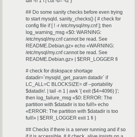
tail -n 1 \ | cut -d= -f2 }
## Do some sanity checks before even trying
to start mysqld. sanity_checks() { # check for
config file if [ ! -r /etc/mysql/my.cnf ]; then
log_warning_msg «$0: WARNING:
/etc/mysql/my.cnf cannot be read. See
README.Debian.gz» echo «WARNING:
/etc/mysql/my.cnf cannot be read. See
README.Debian.gz» | $ERR_LOGGER fi
# check for diskspace shortage
datadir=`mysqld_get_param datadir` if
LC_ALL=C BLOCKSIZE= df --portability
$datadir/. | tail -n 1 | awk '{ exit ($4>4096) }';
then log_failure_msg «$0: ERROR: The
partition with $datadir is too full!» echo
«ERROR: The partition with $datadir is too
full!» | $ERR_LOGGER exit 1 fi }
## Checks if there is a server running and if so
if it is accessible. # # check_alive insists on a