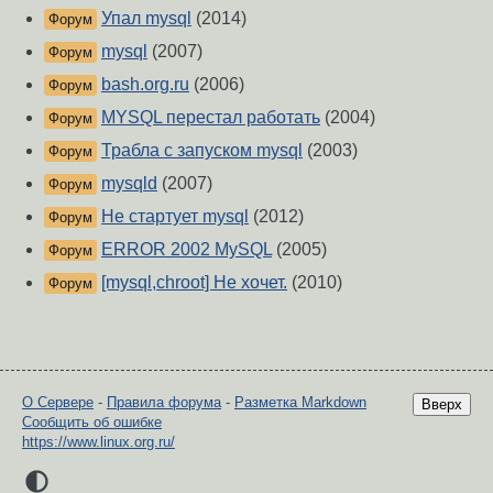
Упал mysql
(2014)
Форум
mysql
(2007)
Форум
bash.org.ru
(2006)
Форум
MYSQL перестал работать
(2004)
Форум
Трабла с запуском mysql
(2003)
Форум
mysqld
(2007)
Форум
Не стартует mysql
(2012)
Форум
ERROR 2002 MySQL
(2005)
Форум
[mysql,chroot] Не хочет.
(2010)
Форум
О Сервере
-
Правила форума
-
Разметка Markdown
Вверх
Сообщить об ошибке
https://www.linux.org.ru/