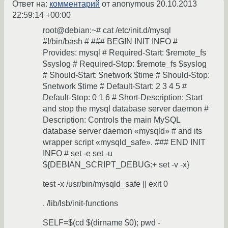
Ответ на:
комментарий
от anonymous
20.10.2013
22:59:14 +00:00
root@debian:~# cat /etc/init.d/mysql
#!/bin/bash # ### BEGIN INIT INFO #
Provides: mysql # Required-Start: $remote_fs
$syslog # Required-Stop: $remote_fs $syslog
# Should-Start: $network $time # Should-Stop:
$network $time # Default-Start: 2 3 4 5 #
Default-Stop: 0 1 6 # Short-Description: Start
and stop the mysql database server daemon #
Description: Controls the main MySQL
database server daemon «mysqld» # and its
wrapper script «mysqld_safe». ### END INIT
INFO # set -e set -u
${DEBIAN_SCRIPT_DEBUG:+ set -v -x}
test -x /usr/bin/mysqld_safe || exit 0
. /lib/lsb/init-functions
SELF=$(cd $(dirname $0); pwd -