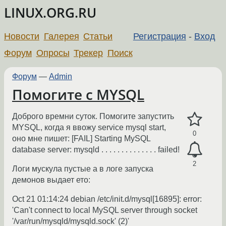
LINUX.ORG.RU
Новости
Галерея
Статьи
Регистрация
-
Вход
Форум
Опросы
Трекер
Поиск
Форум
—
Admin
Помогите с MYSQL
Доброго времни суток. Помогите запустить
MYSQL, когда я ввожу service mysql start,
0
оно мне пишет: [FAIL] Starting MySQL
database server: mysqld . . . . . . . . . . . . . . failed!
2
Логи мускула пустые а в логе запуска
демонов выдает ето:
Oct 21 01:14:24 debian /etc/init.d/mysql[16895]: error:
'Can't connect to local MySQL server through socket
'/var/run/mysqld/mysqld.sock' (2)'