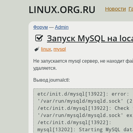
LINUX.ORG.RU
Новости
Г
Форум
—
Admin
Запуск MySQL на loca
linux
,
mysql
Не запускается mysql сервер, не находит ф
удаляется.
Вывод journalctl:
etc/init.d/mysql[13922]: error: 
'/var/run/mysqld/mysqld.sock' (2)
/etc/init.d/mysql[13922]: Check 
'/var/run/mysqld/mysqld.sock' exi
/etc/init.d/mysql[13922]: 

mysql[13202]: Starting MySQL dat