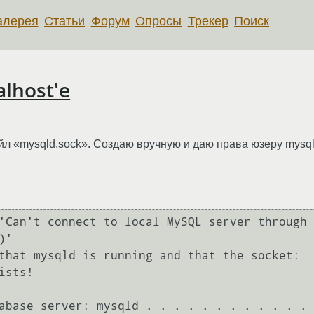
алерея
Статьи
Форум
Опросы
Трекер
Поиск
lhost'е
айл «mysqld.sock». Создаю вручную и даю права юзеру mysq
'Can't connect to local MySQL server through 
'

that mysqld is running and that the socket: 
sts!

abase server: mysqld . . . . . . . . . . . . 