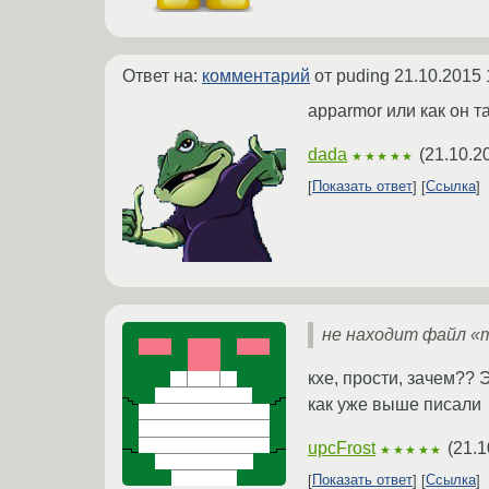
Ответ на:
комментарий
от puding
21.10.2015 
apparmor или как он т
dada
(
21.10.2
★★★★★
Показать ответ
Ссылка
не находит файл «m
кхе, прости, зачем?? 
как уже выше писали
upcFrost
(
21.1
★★★★★
Показать ответ
Ссылка