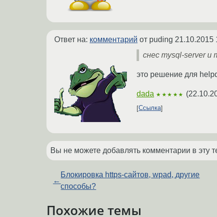
Ответ на:
комментарий
от puding
21.10.2015 
снес mysql-server и m
это решение для helpd
dada
(
22.10.2
★★★★★
Ссылка
Вы не можете добавлять комментарии в эту т
Блокировка https-сайтов, wpad, другие
←
способы?
Похожие темы