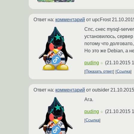
Ответ на:
комментарий
от upcFrost
21.10.201
Спс, снес mysql-server 
установилось, сервер 
потому что долговато,
Но это же Debian, а 
puding
(
21.10.2015 1
☆
Показать ответ
Ссылка
Ответ на:
комментарий
от outsider
21.10.2015
Ага.
puding
(
21.10.2015 1
☆
Ссылка