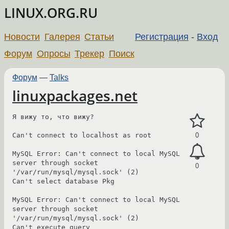
LINUX.ORG.RU
Новости
Галерея
Статьи
Регистрация
-
Вход
Форум
Опросы
Трекер
Поиск
Форум
—
Talks
linuxpackages.net
Я вижу то, что вижу?

Can't connect to localhost as root

0
MySQL Error: Can't connect to local MySQL 
server through socket 
0
'/var/run/mysql/mysql.sock' (2)

Can't select database Pkg

MySQL Error: Can't connect to local MySQL 
server through socket 
'/var/run/mysql/mysql.sock' (2)

Can't execute query
