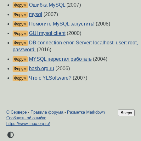
Ошибка MySQL
(2007)
Форум
mysql
(2007)
Форум
Помогите MySQL запустить!
(2008)
Форум
GUI mysql client
(2000)
Форум
DB connection error. Server: localhost, user: root,
Форум
password:
(2016)
MYSQL перестал работать
(2004)
Форум
bash.org.ru
(2006)
Форум
Что с YLSoftware?
(2007)
Форум
О Сервере
-
Правила форума
-
Разметка Markdown
Вверх
Сообщить об ошибке
https://www.linux.org.ru/