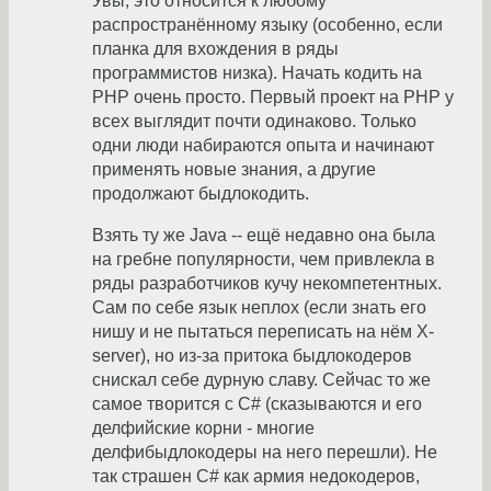
Увы, это относится к любому
распространённому языку (особенно, если
планка для вхождения в ряды
программистов низка). Начать кодить на
PHP очень просто. Первый проект на PHP у
всех выглядит почти одинаково. Только
одни люди набираются опыта и начинают
применять новые знания, а другие
продолжают быдлокодить.
Взять ту же Java -- ещё недавно она была
на гребне популярности, чем привлекла в
ряды разработчиков кучу некомпетентных.
Сам по себе язык неплох (если знать его
нишу и не пытаться переписать на нём X-
server), но из-за притока быдлокодеров
снискал себе дурную славу. Сейчас то же
самое творится с C# (сказываются и его
делфийские корни - многие
делфибыдлокодеры на него перешли). Не
так страшен C# как армия недокодеров,