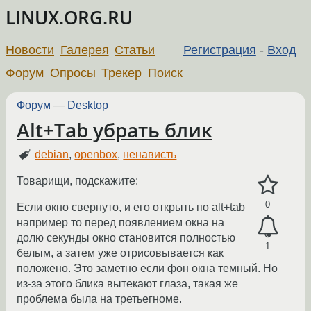
LINUX.ORG.RU
Новости
Галерея
Статьи
Регистрация
-
Вход
Форум
Опросы
Трекер
Поиск
Форум
—
Desktop
Alt+Tab убрать блик
debian
,
openbox
,
ненависть
Товарищи, подскажите:
0
Если окно свернуто, и его открыть по alt+tab
например то перед появлением окна на
долю секунды окно становится полностью
1
белым, а затем уже отрисовывается как
положено. Это заметно если фон окна темный. Но
из-за этого блика вытекают глаза, такая же
проблема была на третьегноме.