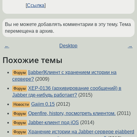
Ссылка
Вы не можете добавлять комментарии в эту тему. Тема
перемещена в архив.
←
Desktop
→
Похожие темы
[jabber]Клиент с хранением истории на
Форум
сервере?
(2009)
XEP-0136 (архивирование сообщений) в
Форум
Jabber где-нибудь работает?
(2015)
Gajim 0.15
(2012)
Новости
Openfire, history, посмотреть клиентом.
(2011)
Форум
Jabber-клиент под iOS
(2014)
Форум
Хранение истории на Jabber-сервере ejabberd
Форум