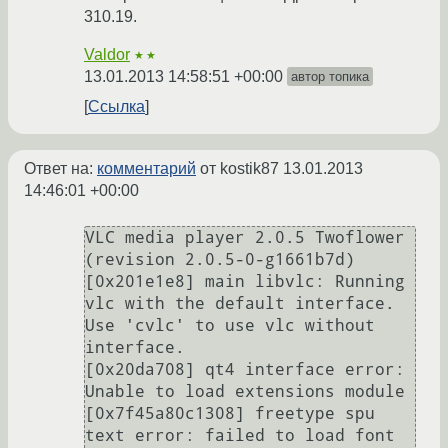
310.19.
Valdor
★★
13.01.2013 14:58:51 +00:00
автор топика
Ссылка
Ответ на:
комментарий
от kostik87
13.01.2013
14:46:01 +00:00
VLC media player 2.0.5 Twoflower 
(revision 2.0.5-0-g1661b7d)

[0x201e1e8] main libvlc: Running 
vlc with the default interface. 
Use 'cvlc' to use vlc without 
interface.

[0x20da708] qt4 interface error: 
Unable to load extensions module

[0x7f45a80c1308] freetype spu 
text error: failed to load font 