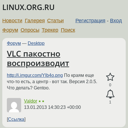
LINUX.ORG.RU
Новости
Галерея
Статьи
Регистрация
-
Вход
Форум
Опросы
Трекер
Поиск
Форум
—
Desktop
VLC пакостно
воспроизводит
http://i.imgur.com/Ylb4o.png
По краям еще
что-то есть, а центр - вот так. Версия 2.0.5.
0
Что делать? Gentoo.
Valdor
★★
1
13.01.2013 14:30:23 +00:00
Ссылка