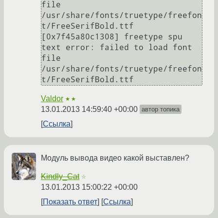
file 
/usr/share/fonts/truetype/freefon
t/FreeSerifBold.ttf

[0x7f45a80c1308] freetype spu 
text error: failed to load font 
file 
/usr/share/fonts/truetype/freefon
Valdor
★★
13.01.2013 14:59:40 +00:00
автор топика
Ссылка
Модуль вывода видео какой выставлен?
Kindly_Cat
☆
13.01.2013 15:00:22 +00:00
Показать ответ
Ссылка