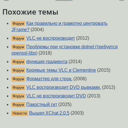
Похожие темы
Как правильно и грамотно центровать
Форум
JFrame?
(2004)
VLC не воспроизводит
(2012)
Форум
Проблемы при установке dotnet (требуется
Форум
openssl-libs)
(2018)
функция градиента
(2014)
Форум
Корявые темы VLC и Clementine
(2015)
Форум
Форматтер для строк.
(2006)
Форум
VLC воспроизводит DVD рывками.
(2012)
Форум
VLC не воспроизводит DVD
(2013)
Форум
Пакостный гит
(2025)
Форум
Вышел XChat 2.0.5
(2003)
Новости